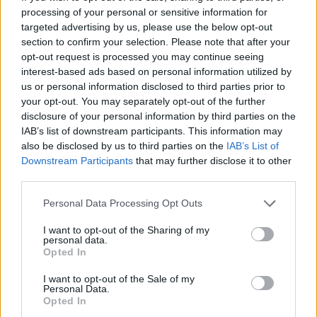
προπονητή καθώς...
processing of your personal or sensitive information for
targeted advertising by us, please use the below opt-out
section to confirm your selection. Please note that after your
CEO Βίρτους για Τεόντοσιτς:
“Μπορεί να τελειώσει τη
opt-out request is processed you may continue seeing
καριέρα του στην Μπολόνια”
interest-based ads based on personal information utilized by
us or personal information disclosed to third parties prior to
15/JUN/21 09:35
your opt-out. You may separately opt-out of the further
Για το μέλλον του Μίλος Τεόντοσιτς στην Βίρτους Μπολόνια
disclosure of your personal information by third parties on the
και τα επόμενα χρόνια μίλησε μέσω δηλώσεων του ο CEO...
IAB’s list of downstream participants. This information may
also be disclosed by us to third parties on the
IAB’s List of
Downstream Participants
that may further disclose it to other
Βίρτους Μπολόνια: ΞΑΝΑ στη
κορυφή του ιταλικού μπάσκετ
third parties.
μετά από 20 χρόνια! (video)
Please note that this website/app uses one or more Google
Personal Data Processing Opt Outs
11/JUN/21 20:52
services and may gather and store information including but
not limited to your visit or usage behaviour. You may click to
I want to opt-out of the Sharing of my
Η Βίρτους Μπολόνια κέρδισε και το game 4 των τελικών
personal data.
grant or deny consent to Google and its third-party tags to
του ιταλικού πρωταθλήματος κόντρα στη Μιλάνο με 73-62
Opted In
use your data for below specified purposes in below Google
και...
consent section.
I want to opt-out of the Sale of my
Personal Data.
Αφεντικό η Βίρτους με back to
Opted In
back διπλό στο Μιλάνο βλέπει