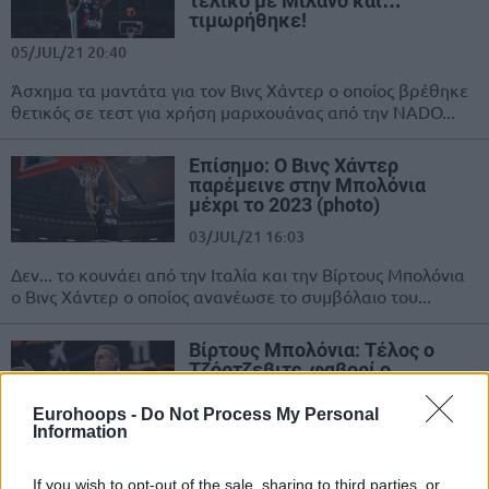
τελικό με Μιλάνο και…
τιμωρήθηκε!
05/JUL/21 20:40
Άσχημα τα μαντάτα για τον Βινς Χάντερ ο οποίος βρέθηκε
θετικός σε τεστ για χρήση μαριχουάνας από την NADO...
Επίσημο: Ο Βινς Χάντερ
παρέμεινε στην Μπολόνια
μέχρι το 2023 (photo)
03/JUL/21 16:03
Δεν... το κουνάει από την Ιταλία και την Βίρτους Μπολόνια
ο Βινς Χάντερ ο οποίος ανανέωσε το συμβόλαιο του...
Βίρτους Μπολόνια: Τέλος ο
Τζόρτζεβιτς, φαβορί ο
Σκαριόλο!
Eurohoops -
Do Not Process My Personal
15/JUN/21 12:58
Information
Παρά τη κατάκτηση του ιταλικού πρωταθλήματος μετά
από 20 χρόνια η Βίρτους Μπολόνια αναζητάει τον νέο της
If you wish to opt-out of the sale, sharing to third parties, or