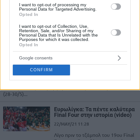
πρωτάθλημα 20 χρόνια μετά!
I want to opt-out of processing my
Personal Data for Targeted Advertising.
07/JUN/21 22:43
Opted In
Η Βίρτους Μπολόνια μετά από 20 ολόκληρα χρόνια δείχνει
I want to opt-out of Collection, Use,
πόσο θέλει και πόσο ικανή είναι να κατακτήσει το
Retention, Sale, and/or Sharing of my
πρωτάθλημα...
Personal Data that Is Unrelated with the
Purposes for which it was collected.
Opted In
Ευρωλίγκα: Tα μεγάλα φαβορί
που… απέτυχαν σε Final Four!
Google consents
(videos)
CONFIRM
27/MAY/21 07:07
Ένα ακόμα Final Four της Ευρωλίγκα βρίσκεται προ των
πυλών, καθώς αυτή τη φορά θα διεξαχθεί στη Κολωνία
(28-30/5)...
Ευρωλίγκα: Τα πέντε καλύτερα
Final Four στην ιστορία (video)
22/MAY/21 11:28
Λίγο πριν το τζάμπολ του 19ου Final