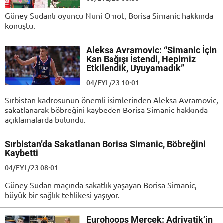
Güney Sudanlı oyuncu Nuni Omot, Borisa Simanic hakkında
konuştu.
Aleksa Avramovic: “Simanic İçin
Kan Bağışı İstendi, Hepimiz
Etkilendik, Uyuyamadık”
04/EYL/23 10:01
Sırbistan kadrosunun önemli isimlerinden Aleksa Avramovic,
sakatlanarak böbreğini kaybeden Borisa Simanic hakkında
açıklamalarda bulundu.
Sırbistan’da Sakatlanan Borisa Simanic, Böbreğini
Kaybetti
04/EYL/23 08:01
Güney Sudan maçında sakatlık yaşayan Borisa Simanic,
büyük bir sağlık tehlikesi yaşıyor.
Eurohoops Mercek: Adriyatik’in