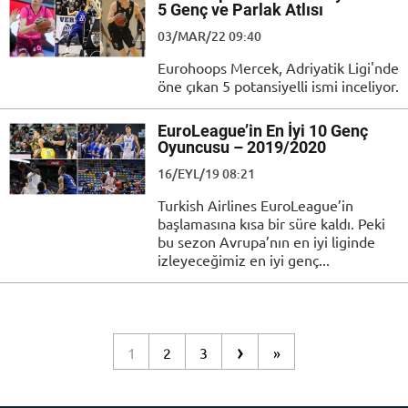
5 Genç ve Parlak Atlısı
03/MAR/22 09:40
Eurohoops Mercek, Adriyatik Ligi'nde
öne çıkan 5 potansiyelli ismi inceliyor.
EuroLeague’in En İyi 10 Genç
Oyuncusu – 2019/2020
16/EYL/19 08:21
Turkish Airlines EuroLeague’in
başlamasına kısa bir süre kaldı. Peki
bu sezon Avrupa’nın en iyi liginde
izleyeceğimiz en iyi genç...
›
1
2
3
»