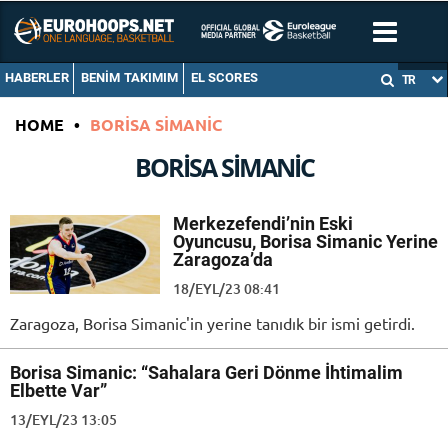
HABERLER
BENIM TAKIMIM
EL SCORES
TR
HOME
•
BORISA SIMANIC
BORISA SIMANIC
Merkezefendi’nin Eski
Oyuncusu, Borisa Simanic Yerine
Zaragoza’da
18/EYL/23 08:41
Zaragoza, Borisa Simanic'in yerine tanıdık bir ismi getirdi.
Borisa Simanic: “Sahalara Geri Dönme İhtimalim
Elbette Var”
13/EYL/23 13:05