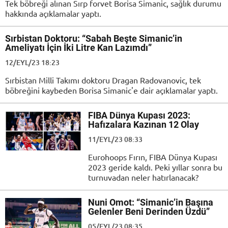
Tek böbreği alınan Sırp forvet Borisa Simanic, sağlık durumu
hakkında açıklamalar yaptı.
Sırbistan Doktoru: “Sabah Beşte Simanic’in
Ameliyatı İçin İki Litre Kan Lazımdı”
12/EYL/23 18:23
Sırbistan Milli Takımı doktoru Dragan Radovanovic, tek
böbreğini kaybeden Borisa Simanic'e dair açıklamalar yaptı.
FIBA Dünya Kupası 2023:
Hafızalara Kazınan 12 Olay
11/EYL/23 08:33
Eurohoops Fırın, FIBA Dünya Kupası
2023 geride kaldı. Peki yıllar sonra bu
turnuvadan neler hatırlanacak?
Nuni Omot: “Simanic’in Başına
Gelenler Beni Derinden Üzdü”
05/EYL/23 08:35