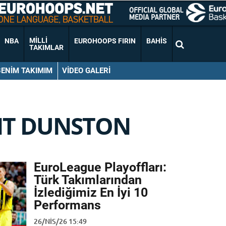
MILLI
NBA
EUROHOOPS FIRIN
BAHIS
TAKIMLAR
BENIM TAKIMIM
VIDEO GALERI
T DUNSTON
EuroLeague Playoffları:
Türk Takımlarından
İzlediğimiz En İyi 10
Performans
26/NIS/26 15:49