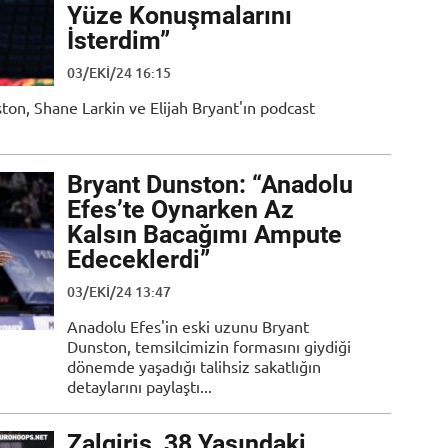
Yüze Konuşmalarını
İsterdim”
03/EKI/24 16:15
on, Shane Larkin ve Elijah Bryant'ın podcast
Bryant Dunston: “Anadolu
Efes’te Oynarken Az
Kalsın Bacağımı Ampute
Edeceklerdi”
03/EKI/24 13:47
Anadolu Efes'in eski uzunu Bryant
Dunston, temsilcimizin formasını giydiği
dönemde yaşadığı talihsiz sakatlığın
detaylarını paylaştı...
Zalgiris, 38 Yaşındaki