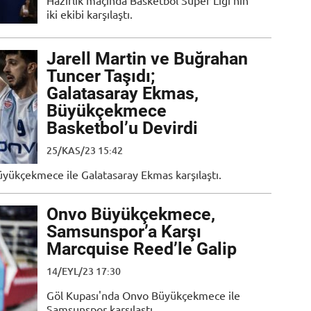
Hazırlık maçında Basketbol Süper Ligi'nin
iki ekibi karşılaştı.
Jarell Martin ve Buğrahan
Tuncer Taşıdı;
Galatasaray Ekmas,
Büyükçekmece
Basketbol’u Devirdi
25/KAS/23 15:42
ükçekmece ile Galatasaray Ekmas karşılaştı.
Onvo Büyükçekmece,
Samsunspor’a Karşı
Marcquise Reed’le Galip
14/EYL/23 17:30
Göl Kupası'nda Onvo Büyükçekmece ile
Samsunspor karşılaştı.