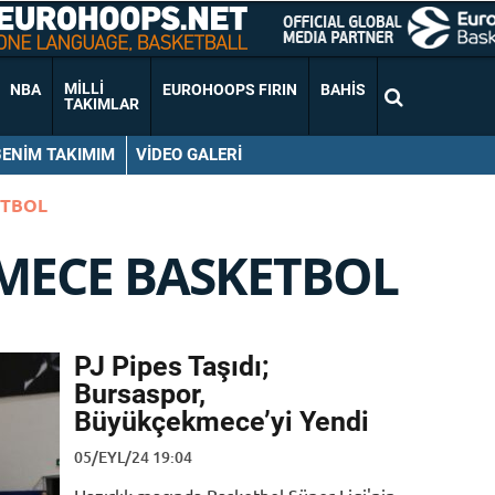
MILLI
NBA
EUROHOOPS FIRIN
BAHIS
TAKIMLAR
BENIM TAKIMIM
VIDEO GALERI
ETBOL
MECE BASKETBOL
PJ Pipes Taşıdı;
Bursaspor,
Büyükçekmece’yi Yendi
05/EYL/24 19:04