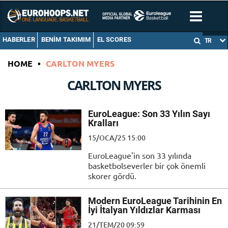
HABERLER
BENIM TAKIMIM
EL SCORES
TR
HOME
•
CARLTON MYERS
CARLTON MYERS
EuroLeague: Son 33 Yılın Sayı
Kralları
15/OCA/25 15:00
EuroLeague'in son 33 yılında
basketbolseverler bir çok önemli
skorer gördü.
Modern EuroLeague Tarihinin En
İyi İtalyan Yıldızlar Karması
21/TEM/20 09:59