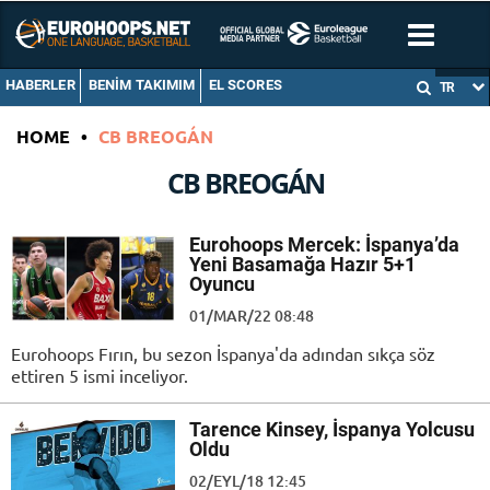
HABERLER
BENIM TAKIMIM
EL SCORES
TR
HOME
•
CB BREOGÁN
CB BREOGÁN
Eurohoops Mercek: İspanya’da
Yeni Basamağa Hazır 5+1
Oyuncu
01/MAR/22 08:48
Eurohoops Fırın, bu sezon İspanya'da adından sıkça söz
ettiren 5 ismi inceliyor.
Tarence Kinsey, İspanya Yolcusu
Oldu
02/EYL/18 12:45