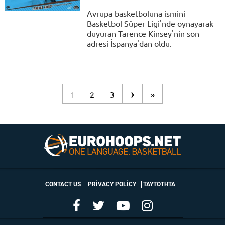
Avrupa basketboluna ismini
Basketbol Süper Ligi'nde oynayarak
duyuran Tarence Kinsey'nin son
adresi İspanya'dan oldu.
›
1
2
3
»
CONTACT US
PRIVACY POLICY
ΤΑΥΤΟΤΗΤΑ