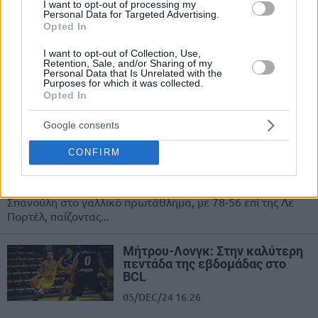
I want to opt-out of processing my
08/MAR/25 22:53
Personal Data for Targeted Advertising.
Opted In
Η Χάποελ Τελ Αβίβ του Δημήτρη
Ιτούδη πήρε εντός έδρας νίκη επί της
I want to opt-out of Collection, Use,
Retention, Sale, and/or Sharing of my
Χάποελ Χολόν (84-68) και συνεχίζει
Personal Data that Is Unrelated with the
να...
Purposes for which it was collected.
Opted In
Μονακό: Άνετη επιστροφή στις
Google consents
(γαλλικές) νίκες χωρίς Τζέιμς &
Λόιντ
CONFIRM
14/DEC/24 22:37
Με εύκολη νίκη προχώρησε η Μονακό του Βασίλη
Σπανούλη στο γαλλικό πρωτάθλημα, με 78-56 επί της Λε
Πορτέλ, παίζοντας...
Μήτρου-Λονγκ: Στην καλύτερη
πεντάδα της εβδομάδας στο
BCL
05/DEC/24 16:26