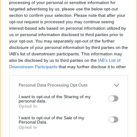
processing of your personal or sensitive information for
παράταση,...
targeted advertising by us, please use the below opt-out
section to confirm your selection. Please note that after your
BCL: Χωρίς κόσμο το
opt-out request is processed you may continue seeing
“Μπανταλόνα-Χολόν” λόγω
interest-based ads based on personal information utilized by
διαδηλώσεων για Ισραήλ
us or personal information disclosed to third parties prior to
17/NOV/25 19:03
your opt-out. You may separately opt-out of the further
disclosure of your personal information by third parties on the
Η διοίκηση της Χοβεντούτ Μπανταλόνα ανακοίνωσε ότι για
IAB’s list of downstream participants. This information may
λόγους ασφαλείας, που σχετίζονται με διαδηλώσεις στην
also be disclosed by us to third parties on the
IAB’s List of
Καταλονία για το Ισραήλ,...
Downstream Participants
that may further disclose it to other
third parties.
“Αποβάλετε τις ομάδες του
Ισραήλ”: Αίτημα της Τράπανι σε
Please note that this website/app uses one or more Google
Personal Data Processing Opt Outs
FIBA & BCL
services and may gather and store information including but
not limited to your visit or usage behaviour. You may click to
I want to opt-out of the Sharing of my
29/SEP/25 12:14
personal data.
grant or deny consent to Google and its third-party tags to
Opted In
Αίτημα της ιταλικής Τράπανι στη FIBA για την αποβολή των
use your data for below specified purposes in below Google
ομάδων του Ισραήλ από το Basketball Champions League.
consent section.
I want to opt-out of the Sale of my
Personal Data.
Opted In
17η νίκη η Χάποελ του Ιτούδη
και σταθερά πρώτη στο Ισραήλ