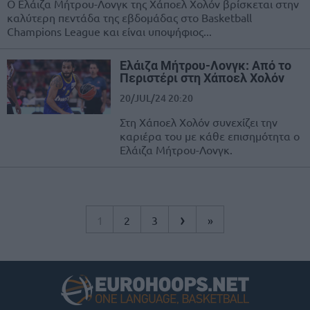
Ο Ελάιζα Μήτρου-Λονγκ της Χάποελ Χολόν βρίσκεται στην
καλύτερη πεντάδα της εβδομάδας στο Basketball
Champions League και είναι υποψήφιος...
Ελάιζα Μήτρου-Λονγκ: Από το
Περιστέρι στη Χάποελ Χολόν
20/JUL/24 20:20
Στη Χάποελ Χολόν συνεχίζει την
καριέρα του με κάθε επισημότητα ο
Ελάιζα Μήτρου-Λονγκ.
›
1
2
3
»