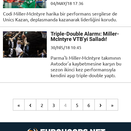
04/MAY/18 17:36
Codi Miller-McIntyre harika bir performans sergilese de
Unics Kazan, deplasmanda kazanarak liderliğini korudu.
Triple-Double Alarmı: Miller-
McIntyre VTB’yi Salladı!
30/NIS/18 10:45
Parma'lı Miller-McIntyre takımının
Avtodor'a kaybetmesine karşın bu
sezon ikinci kez performansıyla
kendini aşıp triple-double yaptı.
‹
›
«
2
3
4
5
6
»