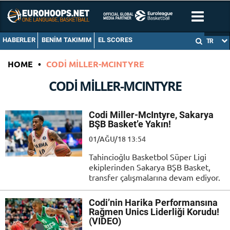
HABERLER
BENIM TAKIMIM
EL SCORES
TR
HOME
•
CODI MILLER-MCINTYRE
CODI MILLER-MCINTYRE
Codi Miller-McIntyre, Sakarya
BŞB Basket’e Yakın!
01/AĞU/18 13:54
Tahincioğlu Basketbol Süper Ligi
ekiplerinden Sakarya BŞB Basket,
transfer çalışmalarına devam ediyor.
Codi’nin Harika Performansına
Rağmen Unics Liderliği Korudu!
(VIDEO)