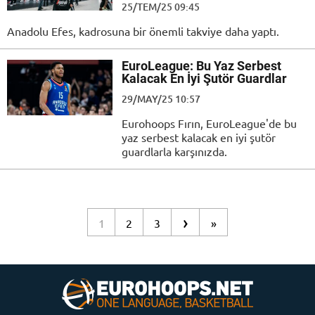
25/TEM/25 09:45
Anadolu Efes, kadrosuna bir önemli takviye daha yaptı.
EuroLeague: Bu Yaz Serbest
Kalacak En İyi Şutör Guardlar
29/MAY/25 10:57
Eurohoops Fırın, EuroLeague'de bu
yaz serbest kalacak en iyi şutör
guardlarla karşınızda.
›
1
2
3
»