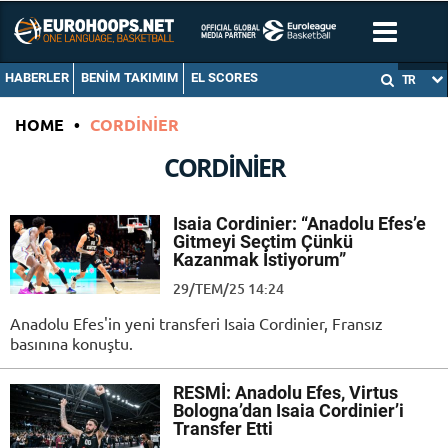
HABERLER
BENIM TAKIMIM
EL SCORES
TR
HOME
•
CORDINIER
CORDINIER
Isaia Cordinier: “Anadolu Efes’e
Gitmeyi Seçtim Çünkü
Kazanmak İstiyorum”
29/TEM/25 14:24
Anadolu Efes'in yeni transferi Isaia Cordinier, Fransız
basınına konuştu.
RESMİ: Anadolu Efes, Virtus
Bologna’dan Isaia Cordinier’i
Transfer Etti