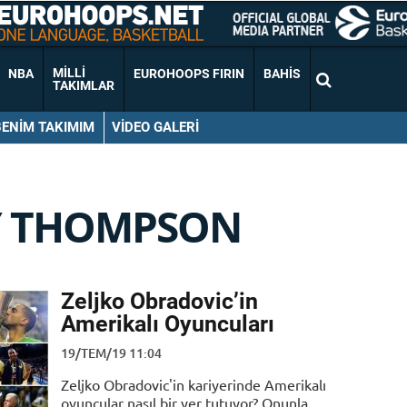
MILLI
NBA
EUROHOOPS FIRIN
BAHIS
TAKIMLAR
BENIM TAKIMIM
VIDEO GALERI
 THOMPSON
Zeljko Obradovic’in
Amerikalı Oyuncuları
19/TEM/19 11:04
Zeljko Obradovic'in kariyerinde Amerikalı
oyuncular nasıl bir yer tutuyor? Onunla