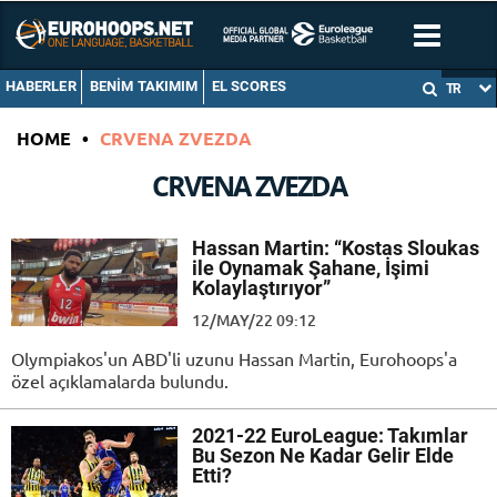
HABERLER
BENIM TAKIMIM
EL SCORES
TR
HOME
•
CRVENA ZVEZDA
CRVENA ZVEZDA
Hassan Martin: “Kostas Sloukas
ile Oynamak Şahane, İşimi
Kolaylaştırıyor”
12/MAY/22 09:12
Olympiakos'un ABD'li uzunu Hassan Martin, Eurohoops'a
özel açıklamalarda bulundu.
2021-22 EuroLeague: Takımlar
Bu Sezon Ne Kadar Gelir Elde
Etti?