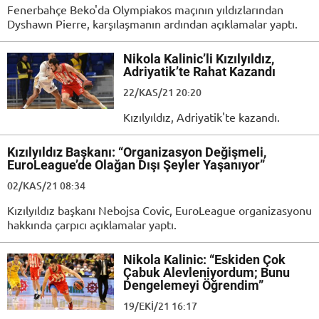
Fenerbahçe Beko'da Olympiakos maçının yıldızlarından
Dyshawn Pierre, karşılaşmanın ardından açıklamalar yaptı.
Nikola Kalinic’li Kızılyıldız,
Adriyatik’te Rahat Kazandı
22/KAS/21 20:20
Kızılyıldız, Adriyatik'te kazandı.
Kızılyıldız Başkanı: “Organizasyon Değişmeli,
EuroLeague’de Olağan Dışı Şeyler Yaşanıyor”
02/KAS/21 08:34
Kızılyıldız başkanı Nebojsa Covic, EuroLeague organizasyonu
hakkında çarpıcı açıklamalar yaptı.
Nikola Kalinic: “Eskiden Çok
Çabuk Alevleniyordum; Bunu
Dengelemeyi Öğrendim”
19/EKI/21 16:17