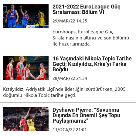
2021-2022 EuroLeague Güç
Sıralaması: Bölüm VI
29/MAR/22 14:25
Eurohoops, EuroLeague Güç
Sıralaması’nın altıncı ve son bölümü
ile huzurlarınızda.
16 Yaşındaki Nikola Topic Tarihe
Geçti; Kızılyıldız, Krka’yı Farka
Boğdu
28/MAR/22 21:34
Kızılyıldız, Adriyatik Ligi'nde liderliğini sürdürürken, 2005
doğumlu Nikola Topic tarihe geçti.
Dyshawn Pierre: “Savunma
Dışında En Önemli Şey Topu
Paylaşmamız”
11/OCA/22 21:01