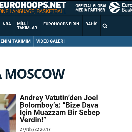
MILLI
NBA
EUROHOOPS FIRIN
BAHIS
TAKIMLAR
BENIM TAKIMIM
VIDEO GALERI
A MOSCOW
Andrey Vatutin’den Joel
Bolomboy’a: “Bize Dava
İçin Muazzam Bir Sebep
Verdin!”
27/NIS/22 20:17