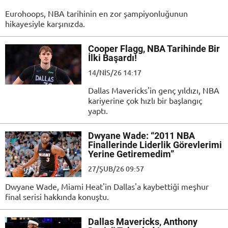
Eurohoops, NBA tarihinin en zor şampiyonluğunun
hikayesiyle karşınızda.
Cooper Flagg, NBA Tarihinde Bir
İlki Başardı!
14/NIS/26 14:17
Dallas Mavericks'in genç yıldızı, NBA
kariyerine çok hızlı bir başlangıç
yaptı.
Dwyane Wade: “2011 NBA
Finallerinde Liderlik Görevlerimi
Yerine Getiremedim”
27/ŞUB/26 09:57
Dwyane Wade, Miami Heat'in Dallas'a kaybettiği meşhur
final serisi hakkında konuştu.
Dallas Mavericks, Anthony