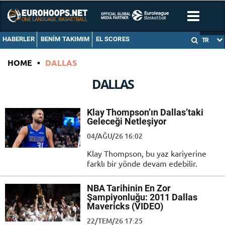
HABERLER
BENIM TAKIMIM
EL SCORES
TR
HOME
•
DALLAS
DALLAS
Klay Thompson’ın Dallas’taki
Geleceği Netleşiyor
04/AĞU/26 16:02
Klay Thompson, bu yaz kariyerine
farklı bir yönde devam edebilir.
NBA Tarihinin En Zor
Şampiyonluğu: 2011 Dallas
Mavericks (VIDEO)
22/TEM/26 17:25