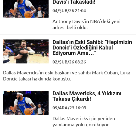
Davis’i Takasladı!
04/ŞUB/26 21:04
Anthony Davis'in NBA'deki yeni
adresi belli oldu.
Dallas’ın Eski Sahibi: “Hepimizin
Doncic’i Özlediğini Kabul
Ediyorum Ama…”
02/ŞUB/26 08:26
Dallas Mavericks'in eski başkanı ve sahibi Mark Cuban, Luka
Doncic takası hakkında konuştu.
Dallas Mavericks, 4 Yıldızını
Takasa Çıkardı!
09/ARA/25 16:05
Dallas Mavericks için yeniden
yapılanma yolu gözüküyor.