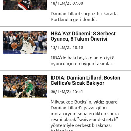
18/TEM/25 07:00
Damian Lillard sürpriz bir kararla
Portland'a geri döndü.
NBA Yaz Dönemi: 8 Serbest
Oyuncu, 8 Takım Önerisi
13/TEM/25 10:10
NBA'de hala boşta olan en iyi 8
oyuncu için en uygun takımlar.
İDDİA: Damian Lillard, Boston
Celtics’e Sıcak Bakıyor
06/TEM/25 15:51
Milwaukee Bucks’ın, yıldız guard
Damian Lillard’ı pazar günü
moratoryum sona erdikten sonra
resmi olarak "waive-and-stretch"
yöntemiyle serbest bırakması
bekleniyor.