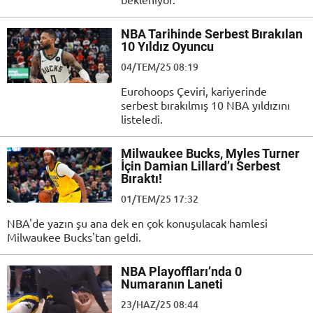
NBA Tarihinde Serbest Bırakılan
10 Yıldız Oyuncu
04/TEM/25 08:19
Eurohoops Çeviri, kariyerinde
serbest bırakılmış 10 NBA yıldızını
listeledi.
Milwaukee Bucks, Myles Turner
İçin Damian Lillard’ı Serbest
Bıraktı!
01/TEM/25 17:32
NBA'de yazın şu ana dek en çok konuşulacak hamlesi
Milwaukee Bucks'tan geldi.
NBA Playoffları’nda 0
Numaranın Laneti
23/HAZ/25 08:44