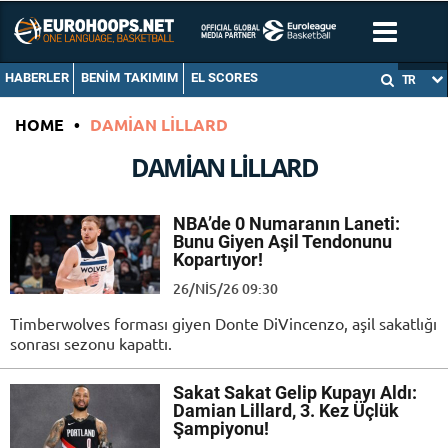
HABERLER
BENIM TAKIMIM
EL SCORES
TR
HOME
•
DAMIAN LILLARD
DAMIAN LILLARD
NBA’de 0 Numaranın Laneti:
Bunu Giyen Aşil Tendonunu
Kopartıyor!
26/NIS/26 09:30
Timberwolves forması giyen Donte DiVincenzo, aşil sakatlığı
sonrası sezonu kapattı.
Sakat Sakat Gelip Kupayı Aldı:
Damian Lillard, 3. Kez Üçlük
Şampiyonu!