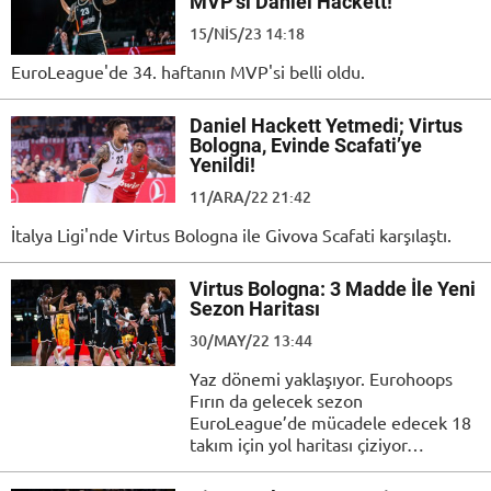
MVP’si Daniel Hackett!
15/NIS/23 14:18
EuroLeague'de 34. haftanın MVP'si belli oldu.
Daniel Hackett Yetmedi; Virtus
Bologna, Evinde Scafati’ye
Yenildi!
11/ARA/22 21:42
İtalya Ligi'nde Virtus Bologna ile Givova Scafati karşılaştı.
Virtus Bologna: 3 Madde İle Yeni
Sezon Haritası
30/MAY/22 13:44
Yaz dönemi yaklaşıyor. Eurohoops
Fırın da gelecek sezon
EuroLeague’de mücadele edecek 18
takım için yol haritası çiziyor…