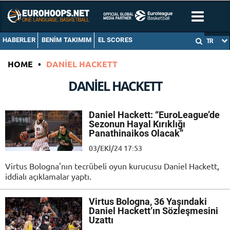
HABERLER
BENIM TAKIMIM
EL SCORES
TR
HOME
•
DANIEL HACKETT
DANIEL HACKETT
Daniel Hackett: “EuroLeague’de
Sezonun Hayal Kırıklığı
Panathinaikos Olacak”
03/EKI/24 17:53
Virtus Bologna'nın tecrübeli oyun kurucusu Daniel Hackett,
iddialı açıklamalar yaptı.
Virtus Bologna, 36 Yaşındaki
Daniel Hackett’ın Sözleşmesini
Uzattı