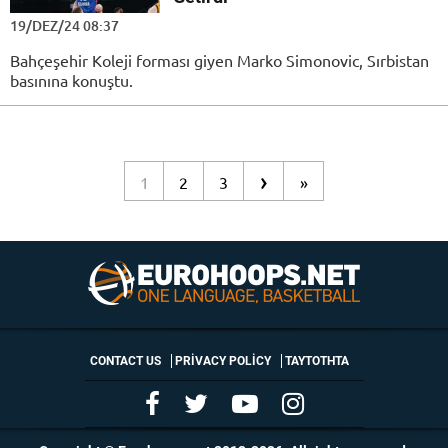
19/DEZ/24 08:37
Bahçeşehir Koleji forması giyen Marko Simonovic, Sırbistan
basınına konuştu.
›
1
2
3
»
CONTACT US
PRIVACY POLICY
ΤΑΥΤΟΤΗΤΑ