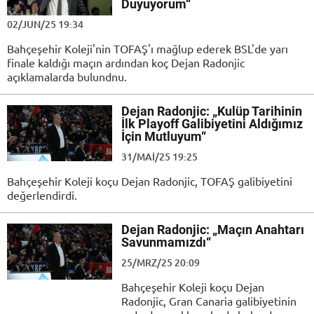
Duyuyorum“
02/JUN/25 19:34
Bahçeşehir Koleji'nin TOFAŞ'ı mağlup ederek BSL'de yarı
finale kaldığı maçın ardından koç Dejan Radonjic
açıklamalarda bulundnu.
Dejan Radonjic: „Kulüp Tarihinin
İlk Playoff Galibiyetini Aldığımız
İçin Mutluyum“
31/MAI/25 19:25
Bahçeşehir Koleji koçu Dejan Radonjic, TOFAŞ galibiyetini
değerlendirdi.
Dejan Radonjic: „Maçın Anahtarı
Savunmamızdı“
25/MRZ/25 20:09
Bahçeşehir Koleji koçu Dejan
Radonjic, Gran Canaria galibiyetinin