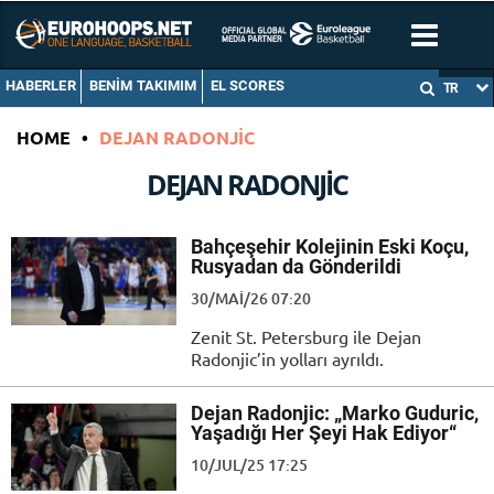
HABERLER
BENIM TAKIMIM
EL SCORES
TR
HOME
•
DEJAN RADONJIC
DEJAN RADONJIC
Bahçeşehir Kolejinin Eski Koçu,
Rusyadan da Gönderildi
30/MAI/26 07:20
Zenit St. Petersburg ile Dejan
Radonjic’in yolları ayrıldı.
Dejan Radonjic: „Marko Guduric,
Yaşadığı Her Şeyi Hak Ediyor“
10/JUL/25 17:25