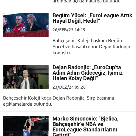
ardından açıklamalarda bulundu.
Begüm Yücel: „EuroLeague Artık
Hayal Değil, Hedef“
26/FEB/25 14:19
Bahçeşehir Koleji başkanı Begüm
Yücel ve başantrenör Dejan Radonjic
konuştu.
Dejan Radonjic: „EuroCup’ta
Adım Adım Gideceğiz, İşimiz
Halen Kolay Değil“
23/DEZ/24 09:26
Bahçeşehir Koleji koçu Dejan Radonjic, Sırp basınına
açıklamalarda bulundu.
Marko Simonovic: “Bjelica,
Bahçeşehir’e NBA ve
EuroLeague Standartlarını
Getirdi”