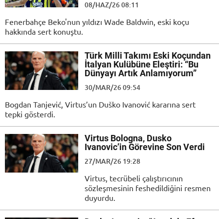
08/HAZ/26 08:11
Fenerbahçe Beko'nun yıldızı Wade Baldwin, eski koçu
hakkında sert konuştu.
Türk Milli Takımı Eski Koçundan
İtalyan Kulübüne Eleştiri: “Bu
Dünyayı Artık Anlamıyorum”
30/MAR/26 09:54
Bogdan Tanjević, Virtus’un Duško Ivanović kararına sert
tepki gösterdi.
Virtus Bologna, Dusko
Ivanovic’in Görevine Son Verdi
27/MAR/26 19:28
Virtus, tecrübeli çalıştırıcının
sözleşmesinin feshedildiğini resmen
duyurdu.