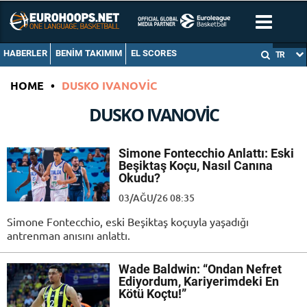
HABERLER
BENIM TAKIMIM
EL SCORES
TR
HOME
•
DUSKO IVANOVIC
DUSKO IVANOVIC
Simone Fontecchio Anlattı: Eski
Beşiktaş Koçu, Nasıl Canına
Okudu?
03/AĞU/26 08:35
Simone Fontecchio, eski Beşiktaş koçuyla yaşadığı
antrenman anısını anlattı.
Wade Baldwin: “Ondan Nefret
Ediyordum, Kariyerimdeki En
Kötü Koçtu!”