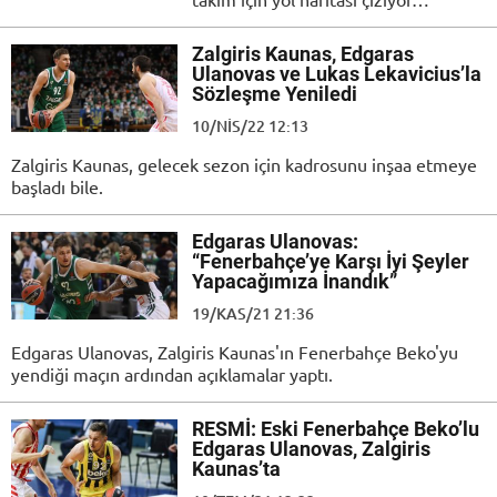
Zalgiris Kaunas, Edgaras
Ulanovas ve Lukas Lekavicius’la
Sözleşme Yeniledi
10/NIS/22 12:13
Zalgiris Kaunas, gelecek sezon için kadrosunu inşaa etmeye
başladı bile.
Edgaras Ulanovas:
“Fenerbahçe’ye Karşı İyi Şeyler
Yapacağımıza İnandık”
19/KAS/21 21:36
Edgaras Ulanovas, Zalgiris Kaunas'ın Fenerbahçe Beko'yu
yendiği maçın ardından açıklamalar yaptı.
RESMİ: Eski Fenerbahçe Beko’lu
Edgaras Ulanovas, Zalgiris
Kaunas’ta