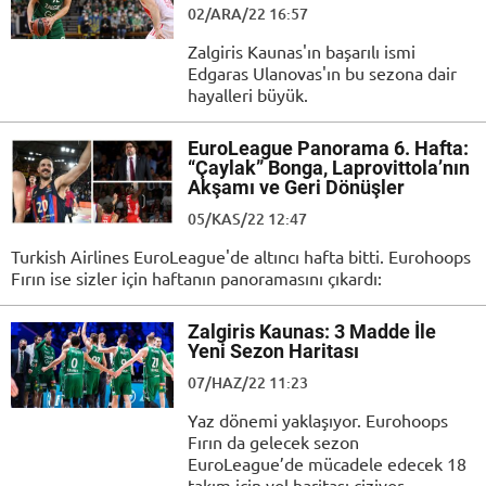
02/ARA/22 16:57
Zalgiris Kaunas'ın başarılı ismi
Edgaras Ulanovas'ın bu sezona dair
hayalleri büyük.
EuroLeague Panorama 6. Hafta:
“Çaylak” Bonga, Laprovittola’nın
Akşamı ve Geri Dönüşler
05/KAS/22 12:47
Turkish Airlines EuroLeague'de altıncı hafta bitti. Eurohoops
Fırın ise sizler için haftanın panoramasını çıkardı:
Zalgiris Kaunas: 3 Madde İle
Yeni Sezon Haritası
07/HAZ/22 11:23
Yaz dönemi yaklaşıyor. Eurohoops
Fırın da gelecek sezon
EuroLeague’de mücadele edecek 18
takım için yol haritası çiziyor…