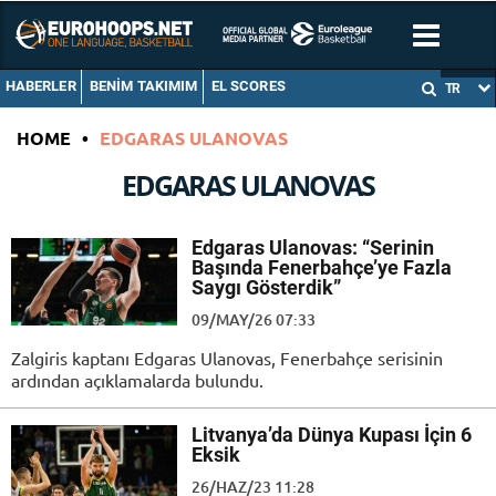
HABERLER
BENIM TAKIMIM
EL SCORES
TR
HOME
•
EDGARAS ULANOVAS
EDGARAS ULANOVAS
Edgaras Ulanovas: “Serinin
Başında Fenerbahçe’ye Fazla
Saygı Gösterdik”
09/MAY/26 07:33
Zalgiris kaptanı Edgaras Ulanovas, Fenerbahçe serisinin
ardından açıklamalarda bulundu.
Litvanya’da Dünya Kupası İçin 6
Eksik
26/HAZ/23 11:28