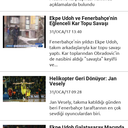
açıklamalarda bulundu
Ekpe Udoh ve Fenerbahçe’nin
Eğlenceli Kar Topu Savaşı
31/OCA/17 13:40
Fenerbahçe'nin yıldızı Ekpe Udoh,
takım arkadaşlarıyla kar topu savaşı
yaptı. Kar toplarından Obradovic'in
de nasibini aldığı "savaşta" keyifli
ve...
Helikopter Geri Dönüyor: Jan
Vesely
31/OCA/17 09:28
Jan Vesely, takıma katıldığı günden
beri Fenerbahçe taraftarının en çok
sevdiği oyunculardan biri.
Ekpe Udoh Galatasaray Maçında