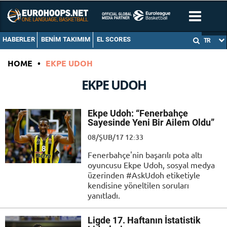
HABERLER
BENIM TAKIMIM
EL SCORES
TR
HOME
•
EKPE UDOH
EKPE UDOH
Ekpe Udoh: “Fenerbahçe
Sayesinde Yeni Bir Ailem Oldu”
08/ŞUB/17 12:33
Fenerbahçe'nin başarılı pota altı
oyuncusu Ekpe Udoh, sosyal medya
üzerinden #AskUdoh etiketiyle
kendisine yöneltilen soruları
yanıtladı.
Ligde 17. Haftanın İstatistik