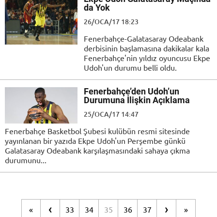
da Yok
26/OCA/17 18:23
Fenerbahçe-Galatasaray Odeabank
derbisinin başlamasına dakikalar kala
Fenerbahçe'nin yıldız oyuncusu Ekpe
Udoh'un durumu belli oldu.
Fenerbahçe’den Udoh’un
Durumuna İlişkin Açıklama
25/OCA/17 14:47
Fenerbahçe Basketbol Şubesi kulübün resmi sitesinde
yayınlanan bir yazıda Ekpe Udoh'un Perşembe günkü
Galatasaray Odeabank karşılaşmasındaki sahaya çıkma
durumunu...
‹
›
«
33
34
35
36
37
»