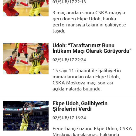
03/ŞUB/17 22:13
3 maç aradan sonra CSKA maçıyla
geri dönen Ekpe Udoh, harika
performansıyla takımını galibiyete
taşıdı.
Udoh: “Taraftarımız Bunu
İntikam Maçı Olarak Görüyordu”
02/ŞUB/17 22:24
15 sayı 11 ribaunt ile galibiyetin
mimarlarından olan Ekpe Udoh,
CSKA Moskova maçı sonrası
açıklamalarda bulundu.
Ekpe Udoh, Galibiyetin
Şifrelerini Verdi
02/ŞUB/17 16:24
Fenerbahçe uzunu Ekpe Udoh, CSKA
Moskova karşılaşması hakkında