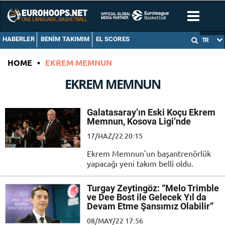
HABERLER
BENIM TAKIMIM
EL SCORES
TR
HOME
•
EKREM MEMNUN
EKREM MEMNUN
Galatasaray’ın Eski Koçu Ekrem
Memnun, Kosova Ligi’nde
17/HAZ/22 20:15
Ekrem Memnun'un başantrenörlük
yapacağı yeni takım belli oldu.
Turgay Zeytingöz: “Melo Trimble
ve Dee Bost ile Gelecek Yıl da
Devam Etme Şansımız Olabilir”
08/MAY/22 17:56