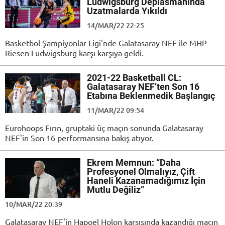
Ludwigsburg Deplasmanında
Uzatmalarda Yıkıldı
14/MAR/22 22:25
Basketbol Şampiyonlar Ligi'nde Galatasaray NEF ile MHP
Riesen Ludwigsburg karşı karşıya geldi.
2021-22 Basketball CL:
Galatasaray NEF’ten Son 16
Etabına Beklenmedik Başlangıç
11/MAR/22 09:54
Eurohoops Fırın, gruptaki üç maçın sonunda Galatasaray
NEF'in Son 16 performansına bakış atıyor.
Ekrem Memnun: “Daha
Profesyonel Olmalıyız, Çift
Haneli Kazanamadığımız İçin
Mutlu Değiliz”
10/MAR/22 20:39
Galatasaray NEF'in Hapoel Holon karşısında kazandığı maçın