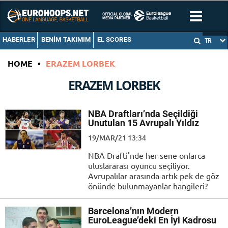
HABERLER
BENIM TAKIMIM
EL SCORES
TR
HOME
•
ERAZEM LORBEK
ERAZEM LORBEK
NBA Draftları’nda Seçildiği
Unutulan 15 Avrupalı Yıldız
19/MAR/21 13:34
NBA Drafti'nde her sene onlarca
uluslararası oyuncu seçiliyor.
Avrupalılar arasında artık pek de göz
önünde bulunmayanlar hangileri?
Barcelona’nın Modern
EuroLeague’deki En İyi Kadrosu