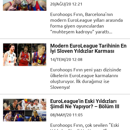
20/AĞU/20 12:21
Eurohoops Fırın, Barcelona'nın
modern EuroLeague yılları arasında
forma giyen oyunculardan
“muhteşem kadroyu” yarattı...
Modern EuroLeague Tarihinin En
İyi Sloven Yıldızlar Karması
14/TEM/20 12:08
Eurohoops Fırın yeni yazı dizisinde
ülkelerin EuroLeague karmalarını
oluşturuyor. İlk durağımız ise
Slovenya!
EuroLeague’in Eski Yıldızları
Şimdi Ne Yapıyor? – Bölüm III
08/MAY/20 11:05
Eurohoops Fırın, çok sevilen "Eski