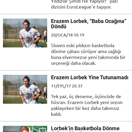
Yıldızlar Şimdi Ne Yapıyor?" yazı
dizisini EuroLeague'e taşıyor.
Erazem Lorbek, “Baba Ocağına”
Döndü
20/OCA/18 10:19
Sloven eski yıldızın basketbola
dönme çabası sürüyor ama sağlığı
buna elvermezse yeni takımında bir
seçeneği daha olacak.
Erazem Lorbek Yine Tutunamadı
11/EYL/17 20:37
Tek yaz, üç deneme, üçüncüde de
hüsran. Erazem Lorbek yeni sezon
yaklaşırken bir kez daha takımsız
kaldı.
Lorbek’in Basketbola Dönme