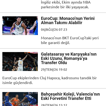
İngiliz ekibi, Ekim ayında NBA
parkesinde bir ilki yaşayacak.
EuroCup: Monaco’nun Yerini
Alman Takımı Alabilir
04/AĞU/26 07:23
Monaco'nun BKT EuroCup'taki yeri
bile garanti değil.
Galatasaray ve Karşıyaka’nın
Eski Uzunu, Romanya’ya
Transfer Oldu
29/TEM/26 19:02
EuroCup ekiplerinden Cluj Napoca, kadrosunu tanıdık bir
isimle güçlendirdi.
Bahçeşehir Koleji, Valencia’nın
Eski Forvetini Transfer Etti
28/TEM/26 13:12