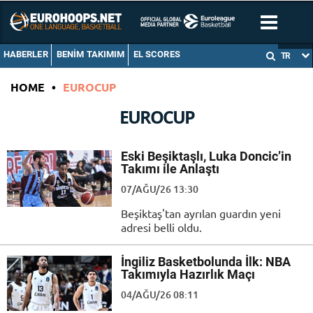
HABERLER
BENIM TAKIMIM
EL SCORES
TR
HOME
•
EUROCUP
EUROCUP
Eski Beşiktaşlı, Luka Doncic’in
Takımı ile Anlaştı
07/AĞU/26 13:30
Beşiktaş'tan ayrılan guardın yeni
adresi belli oldu.
İngiliz Basketbolunda İlk: NBA
Takımıyla Hazırlık Maçı
04/AĞU/26 08:11