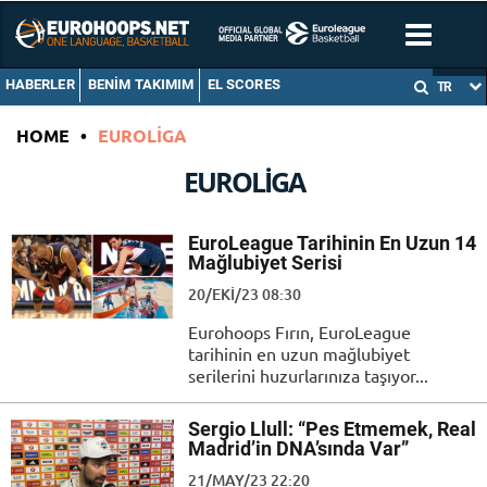
HABERLER
BENIM TAKIMIM
EL SCORES
TR
HOME
•
EUROLIGA
EUROLIGA
EuroLeague Tarihinin En Uzun 14
Mağlubiyet Serisi
20/EKI/23 08:30
Eurohoops Fırın, EuroLeague
tarihinin en uzun mağlubiyet
serilerini huzurlarınıza taşıyor...
Sergio Llull: “Pes Etmemek, Real
Madrid’in DNA’sında Var”
21/MAY/23 22:20