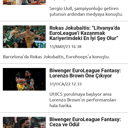
Sergio Llull, şampiyonluğu getiren
şutunun ardından medyaya konuştu.
Rokas Jokubaitis: “Litvanya’da
EuroLeague’i Kazanmak
Kariyerimdeki En İyi Şey Olur”
15/MAY/23 16:38
Barcelona'da Rokas Jokubaitis, Eurohoops'a konuştu.
Biwenger ΕuroLeague Fantasy:
Lorenzo Brown Öne Çıkıyor
31/OCA/22 12:33
UNICS yorulmaya başlıyor ama
Lorenzo Brown'ın performansları
hala harika.
Biwenger ΕuroLeague Fantasy:
Ceza ve Ödül