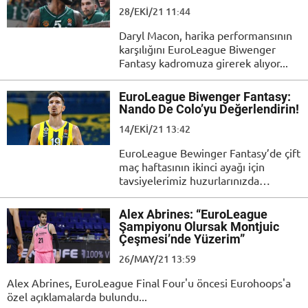
28/EKI/21 11:44
Daryl Macon, harika performansının
karşılığını EuroLeague Biwenger
Fantasy kadromuza girerek alıyor...
EuroLeague Biwenger Fantasy:
Nando De Colo’yu Değerlendirin!
14/EKI/21 13:42
EuroLeague Bewinger Fantasy’de çift
maç haftasının ikinci ayağı için
tavsiyelerimiz huzurlarınızda…
Alex Abrines: “EuroLeague
Şampiyonu Olursak Montjuic
Çeşmesi’nde Yüzerim”
26/MAY/21 13:59
Alex Abrines, EuroLeague Final Four'u öncesi Eurohoops'a
özel açıklamalarda bulundu...