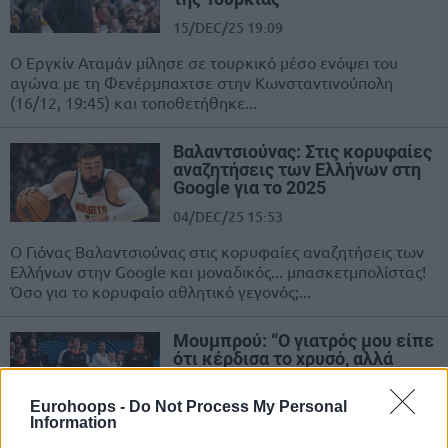
15/DEC/25 19:09
Ο Εργκίν Αταμάν μίλησε σε τουρκικό μέσο ενόψει του
αγώνα με τη Φενέρμπαχτσε στην Κωνσταντινούπολη
(16/12, 19:45) και τοποθετήθηκε...
Βαλαντσιούνας: Στις κορυφαίες
αναζητήσεις των Ελλήνων στη
Google για το 2025
04/DEC/25 15:53
Ο Γιόνας Βαλαντσιούνας στις κορυφαίες αναζητήσεις των
Ελλήνων στην Google και μοναδικός... μπασκετμπολίστας!
Όσο για το κορυφαίο αθλητικό γεγονός;...
Μουμπρού: “Ο γιατρός μου είπε
ότι κέρδισα το χρυσό, αλλά
ρίσκαρα πολλά περισσότερα”
22/OCT/25 10:03
Eurohoops -
Do Not Process My Personal
Information
Ο Άλεξ Μουμπρού περιγράφει τις πολύ δύσκολες στιγμές