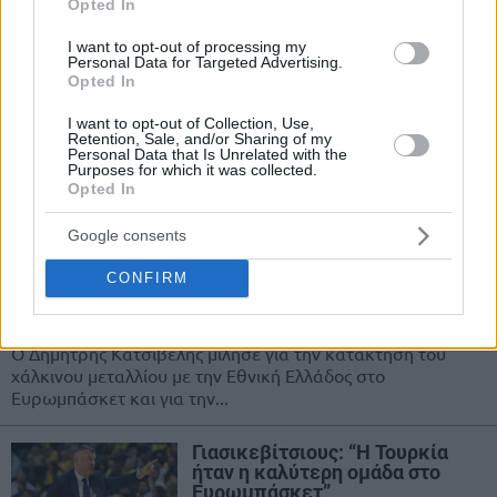
Opted In
Γιάνκοβιτς στο Eurohoops:
“Μεγάλο επίτευγμα για την
I want to opt-out of processing my
Ελλάδα το μετάλλιο στο
Personal Data for Targeted Advertising.
Ευρωμπάσκετ”
Opted In
30/SEP/25 09:09
I want to opt-out of Collection, Use,
Retention, Sale, and/or Sharing of my
Ο Βλάντο Γιάνκοβιτς μίλησε στο Eurohoops για τη νέα
Personal Data that Is Unrelated with the
σεζόν ως αρχηγός στο Περιστέρι, για το πότε σκοπεύει να...
Purposes for which it was collected.
Opted In
Κατσίβελης: “Μαγικό το
Google consents
καλοκαίρι με την Εθνική, ο
Σάκοτα το έκανε εύκολο να
CONFIRM
επιστρέψω στην ΑΕΚ”
23/SEP/25 18:12
Ο Δημήτρης Κατσίβελης μίλησε για την κατάκτηση του
χάλκινου μεταλλίου με την Εθνική Ελλάδος στο
Ευρωμπάσκετ και για την...
Γιασικεβίτσιους: “Η Τουρκία
ήταν η καλύτερη ομάδα στο
Ευρωμπάσκετ”