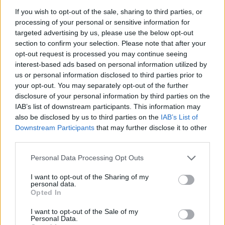
που πέρασε τον Σεπτέμβριο στο Ευρωμπάσκετ λόγω της
If you wish to opt-out of the sale, sharing to third parties, or
παγκρεατίτιδας που υπέστη...
processing of your personal or sensitive information for
targeted advertising by us, please use the below opt-out
Μουμπρού: Έχει χάσει 16 κιλά
section to confirm your selection. Please note that after your
και παραμένει στο νοσοκομείο
opt-out request is processed you may continue seeing
11/OCT/25 12:02
interest-based ads based on personal information utilized by
us or personal information disclosed to third parties prior to
Όπως αναφέρουν δημοσιεύματα σε
your opt-out. You may separately opt-out of the further
Γερμανία και Ισπανία, ο Άλεξ
disclosure of your personal information by third parties on the
Μουμπρού συνεχίζει να νοσηλεύεται
IAB’s list of downstream participants. This information may
σε νοσοκομείο στη Βαρκελώνη και
also be disclosed by us to third parties on the
IAB’s List of
φέρεται...
Downstream Participants
that may further disclose it to other
third parties.
Κατσίβελης: “Έζησα απίστευτες
στιγμές με την Εθνική σε αυτό
Please note that this website/app uses one or more Google
Personal Data Processing Opt Outs
το γήπεδο”
services and may gather and store information including but
not limited to your visit or usage behaviour. You may click to
I want to opt-out of the Sharing of my
07/OCT/25 22:32
personal data.
grant or deny consent to Google and its third-party tags to
Opted In
Ο Δημήτρης Κατσίβελης μίλησε μετά από τη νίκη της ΑΕΚ
use your data for below specified purposes in below Google
επί της VEF Ρίγα στη Λετονία και τοποθετήθηκε για...
consent section.
I want to opt-out of the Sale of my
Personal Data.