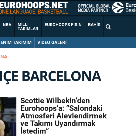
MILLI
NBA
EUROHOOPS FIRIN
BAHIS
TAKIMLAR
BENIM TAKIMIM
VIDEO GALERI
ONA
HÇE BARCELONA
Scottie Wilbekin’den
Eurohoops’a: “Salondaki
Atmosferi Alevlendirmek
ve Takımı Uyandırmak
İstedim”