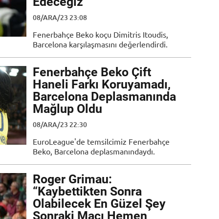
Edeceğiz”
08/ARA/23 23:08
Fenerbahçe Beko koçu Dimitris Itoudis,
Barcelona karşılaşmasını değerlendirdi.
Fenerbahçe Beko Çift
Haneli Farkı Koruyamadı,
Barcelona Deplasmanında
Mağlup Oldu
08/ARA/23 22:30
EuroLeague'de temsilcimiz Fenerbahçe
Beko, Barcelona deplasmanındaydı.
Roger Grimau:
“Kaybettikten Sonra
Olabilecek En Güzel Şey
Sonraki Maçı Hemen