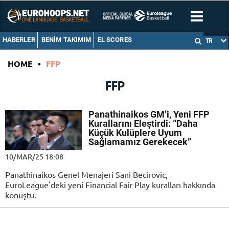
HABERLER
BENIM TAKIMIM
EL SCORES
TR
HOME
•
FFP
FFP
Panathinaikos GM’i, Yeni FFP
Kurallarını Eleştirdi: “Daha
Küçük Kulüplere Uyum
Sağlamamız Gerekecek”
10/MAR/25 18:08
Panathinaikos Genel Menajeri Sani Becirovic,
EuroLeague'deki yeni Financial Fair Play kuralları hakkında
konuştu.