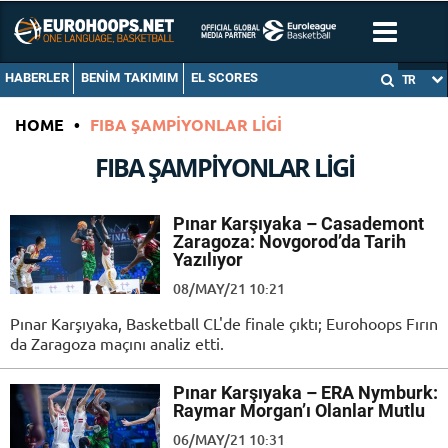
HABERLER
BENIM TAKIMIM
EL SCORES
TR
HOME
•
FIBA ŞAMPIYONLAR LIGI
FIBA ŞAMPIYONLAR LIGI
Pınar Karşıyaka – Casademont
Zaragoza: Novgorod’da Tarih
Yazılıyor
08/MAY/21 10:21
Pınar Karşıyaka, Basketball CL'de finale çıktı; Eurohoops Fırın
da Zaragoza maçını analiz etti.
Pınar Karşıyaka – ERA Nymburk:
Raymar Morgan’ı Olanlar Mutlu
06/MAY/21 10:31