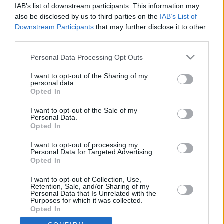
IAB’s list of downstream participants. This information may
Τζόρνταν σε 10′
also be disclosed by us to third parties on the
IAB’s List of
08/JUN/21 12:24
Downstream Participants
that may further disclose it to other
third parties.
Ο Φλόιντ Μέϊγουέδερ έβγαλε περισσότερα χρήματα σε 10'
από τον Μάικλ Τζόρνταν σε 15 χρόνια στο NBA!
Please note that this website/app uses one or more Google
Personal Data Processing Opt Outs
services and may gather and store information including but
Ο Μεϊγουέδερ παίζει μπάσκετ
not limited to your visit or usage behaviour. You may click to
I want to opt-out of the Sharing of my
μαζί με Ουάιλι, Ουίλι Ριντ,
personal data.
grant or deny consent to Google and its third-party tags to
Ουίλτζερ και Ντάρντεν (Pic)
Opted In
use your data for below specified purposes in below Google
04/JUN/20 09:43
consent section.
I want to opt-out of the Sale of my
Personal Data.
Με έναν από τους κορυφαίους πυγμάχους όλων των
Opted In
εποχών, τον Φλόιντ Μεϊγουέδερ, θα έχουν την ευκαιρία να
αγωνιστούν αρκετοί...
I want to opt-out of processing my
Personal Data for Targeted Advertising.
Opted In
I want to opt-out of Collection, Use,
Retention, Sale, and/or Sharing of my
›
Personal Data that Is Unrelated with the
1
2
3
»
Purposes for which it was collected.
Opted In