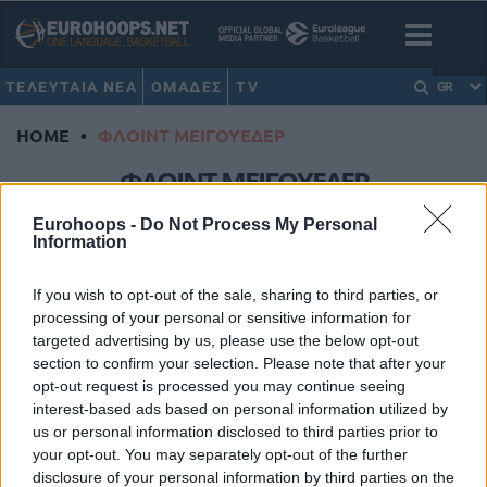
ΤΕΛΕΥΤΑΙΑ ΝΕΑ
ΟΜΑΔΕΣ
TV
GR
HOME
•
ΦΛΟΙΝΤ ΜΕΙΓΟΥΕΔΕΡ
ΦΛΟΙΝΤ ΜΕΙΓΟΥΕΔΕΡ
Eurohoops -
Do Not Process My Personal
Ο Μεϊγουέδερ στο πλευρό του
Information
Ίρβινγκ: “Το ελεύθερο μυαλό
κάνει τις δικές του επιλογές, το
If you wish to opt-out of the sale, sharing to third parties, or
σκλαβωμένο ακολουθεί το
processing of your personal or sensitive information for
πλήθος”
targeted advertising by us, please use the below opt-out
27/OCT/21 01:11
section to confirm your selection. Please note that after your
opt-out request is processed you may continue seeing
Ο Φλόιντ Μεϊγουέδερ στάθηκε δημόσια στο πλευρό του
interest-based ads based on personal information utilized by
Κάιρι Ίρβινγκ.
us or personal information disclosed to third parties prior to
your opt-out. You may separately opt-out of the further
Μεϊγουέδερ, ο μποξέρ που
disclosure of your personal information by third parties on the
έβγαλε περισσότερα από τον