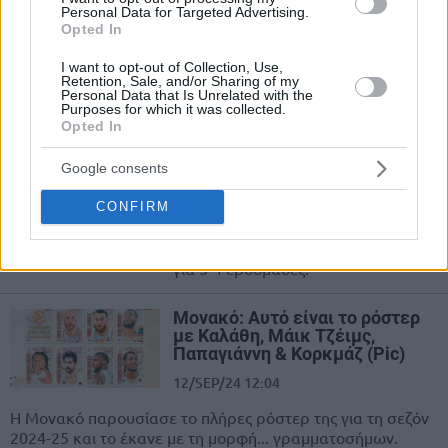
Personal Data for Targeted Advertising.
07/OCT/24 18:48
Opted In
Η Μονακό ενδιαφέρεται για την περίπτωση του 27χρονου
I want to opt-out of Collection, Use,
Αμερικανού γκαρντ, Αντόνιο Μπλέικνι, για να καλύψει τα
Retention, Sale, and/or Sharing of my
Personal Data that Is Unrelated with the
κενά των τραυματιών...
Purposes for which it was collected.
Opted In
Κορκμάζ: Εκτός για τρεις με
τέσσερις εβδομάδες
Google consents
05/OCT/24 18:01
CONFIRM
Η Μονακό θα στερηθεί των
υπηρεσιών του Φουρκάν Κορκμάζ
για 3-4 εβδομάδες.
Μονακό: Αυτό είναι το ρόστερ
με Καλάθη, Μάικ Τζέιμς,
Παπαγιάννη & Κορκμάζ (Pic)
12/SEP/24 12:04
Η Μονακό παρουσίασε το πλήρες ρόστερ της για τη σεζόν
2024-25 και το έκανε με τη μορφή... γραμματοσήμων.