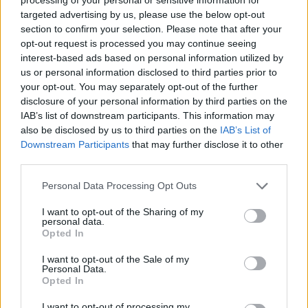
targeted advertising by us, please use the below opt-out
section to confirm your selection. Please note that after your
Κορκμάζ: Ξανά τραυματίας,
opt-out request is processed you may continue seeing
χάνει Παναθηναϊκό και
Ολυμπιακό
interest-based ads based on personal information utilized by
us or personal information disclosed to third parties prior to
20/NOV/24 20:16
your opt-out. You may separately opt-out of the further
Ο Φουρκάν Κορκμάζ λαβώθηκε εκ νέου και θα
disclosure of your personal information by third parties on the
απουσιάσει από τα απανωτά ματς απέναντι σε
IAB’s list of downstream participants. This information may
Παναθηναϊκό και Ολυμπιακό.
also be disclosed by us to third parties on the
IAB’s List of
Downstream Participants
that may further disclose it to other
third parties.
Γαλλία: Eπιστροφή Κορκμάζ για
Μονακό, “έτρεχε” με 115 η
Please note that this website/app uses one or more Google
Personal Data Processing Opt Outs
Παρί, έχασε η Βιλερμπάν
services and may gather and store information including but
03/NOV/24 21:28
not limited to your visit or usage behaviour. You may click to
I want to opt-out of the Sharing of my
personal data.
grant or deny consent to Google and its third-party tags to
Επέστρεψε ο Κορκμάζ στη νίκη της Μονακό, έβαλε 115
Opted In
use your data for below specified purposes in below Google
πόντους η Παρί, εντός έδρας ήττα της Βιλερμπάν από τη...
consent section.
I want to opt-out of the Sale of my
Personal Data.
Μονακό: Βλέπει Μπλέικνι για
Opted In
να καλύψει τα κενά των Καλάθη
& Κορκμάζ
I want to opt-out of processing my