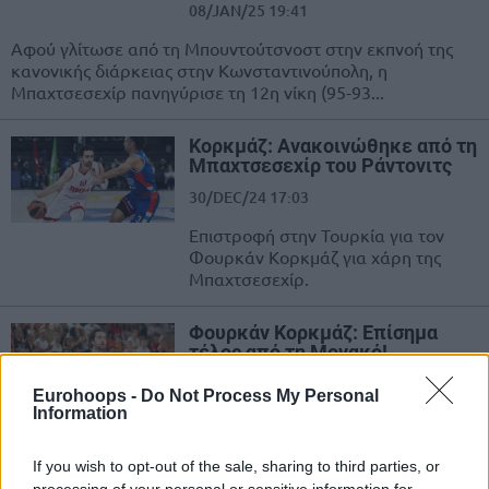
08/JAN/25 19:41
Αφού γλίτωσε από τη Μπουντούτσνοστ στην εκπνοή της
κανονικής διάρκειας στην Κωνσταντινούπολη, η
Μπαχτσεσεχίρ πανηγύρισε τη 12η νίκη (95-93...
Κορκμάζ: Ανακοινώθηκε από τη
Μπαχτσεσεχίρ του Ράντονιτς
30/DEC/24 17:03
Επιστροφή στην Τουρκία για τον
Φουρκάν Κορκμάζ για χάρη της
Μπαχτσεσεχίρ.
Φουρκάν Κορκμάζ: Επίσημα
τέλος από τη Μονακό!
26/DEC/24 13:42
Eurohoops -
Do Not Process My Personal
Information
Ο Φουρκάν Κορκμάζ αποτελεί
παρελθόν από τη Μονακό και θα
αναζητήσει αλλού την τύχη του στην
If you wish to opt-out of the sale, sharing to third parties, or
Ευρωλίγκα ή άλλη...
processing of your personal or sensitive information for