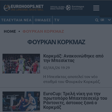
ΤΕΛΕΥΤΑΙΑ ΝΕΑ
ΟΜΑΔΕΣ
TV
GR
HOME
•
ΦΟΥΡΚΑΝ ΚΟΡΚΜΑΖ
ΦΟΥΡΚΑΝ ΚΟΡΚΜΑΖ
Κορκμάζ: Ανακοινώθηκε από
την Μπεσίκτας
02/JUL/26 19:29
Η Μπεσίκτας αποτελεί τον νέο
σταθμό του Φουρκάν Κορκμάζ.
EuroCup: Τρελή νίκη για την
πρωτοπόρο Μπαχτσεσεχίρ του
Ράντονιτς, άστοχος ξανά ο
Κορκμάζ