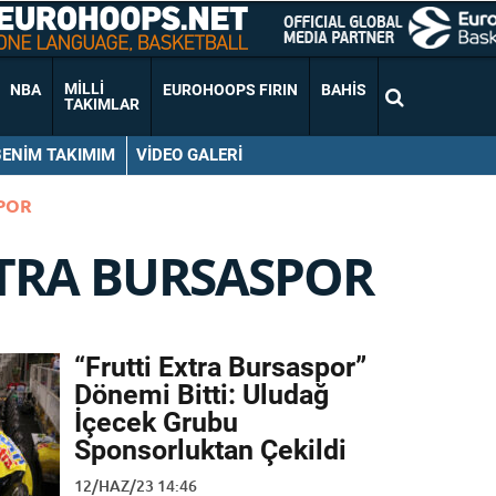
MILLI
NBA
EUROHOOPS FIRIN
BAHIS
TAKIMLAR
BENIM TAKIMIM
VIDEO GALERI
POR
XTRA BURSASPOR
“Frutti Extra Bursaspor”
Dönemi Bitti: Uludağ
İçecek Grubu
Sponsorluktan Çekildi
12/HAZ/23 14:46