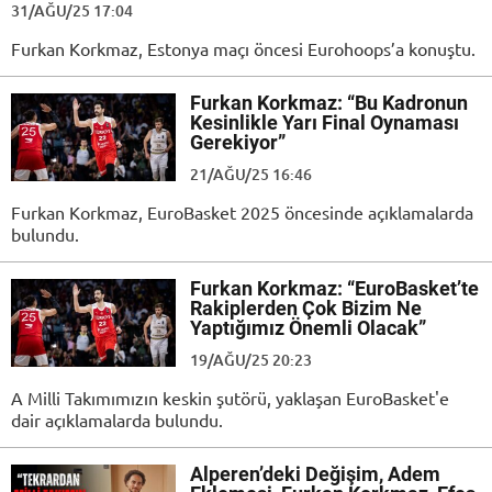
31/AĞU/25 17:04
Furkan Korkmaz, Estonya maçı öncesi Eurohoops’a konuştu.
Furkan Korkmaz: “Bu Kadronun
Kesinlikle Yarı Final Oynaması
Gerekiyor”
21/AĞU/25 16:46
Furkan Korkmaz, EuroBasket 2025 öncesinde açıklamalarda
bulundu.
Furkan Korkmaz: “EuroBasket’te
Rakiplerden Çok Bizim Ne
Yaptığımız Önemli Olacak”
19/AĞU/25 20:23
A Milli Takımımızın keskin şutörü, yaklaşan EuroBasket'e
dair açıklamalarda bulundu.
Alperen’deki Değişim, Adem