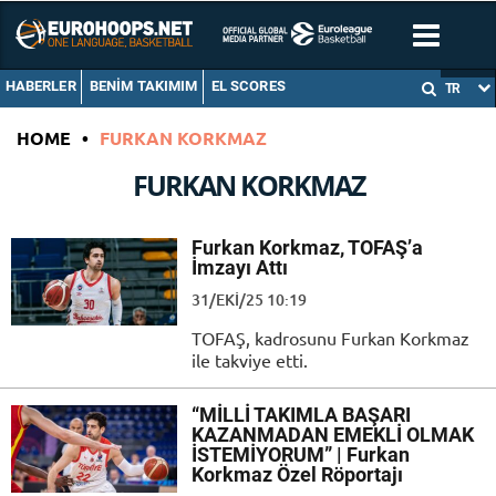
HABERLER
BENIM TAKIMIM
EL SCORES
TR
HOME
•
FURKAN KORKMAZ
FURKAN KORKMAZ
Furkan Korkmaz, TOFAŞ’a
İmzayı Attı
31/EKI/25 10:19
TOFAŞ, kadrosunu Furkan Korkmaz
ile takviye etti.
“MİLLİ TAKIMLA BAŞARI
KAZANMADAN EMEKLİ OLMAK
İSTEMİYORUM” | Furkan
Korkmaz Özel Röportajı