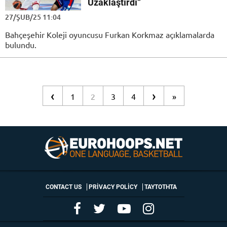
Uzaklaştırdı”
27/ŞUB/25 11:04
Bahçeşehir Koleji oyuncusu Furkan Korkmaz açıklamalarda
bulundu.
‹
›
1
2
3
4
»
CONTACT US
PRIVACY POLICY
ΤΑΥΤΟΤΗΤΑ