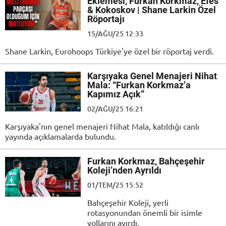
Eklemesi, Furkan Korkmaz, Efes
& Kokoskov | Shane Larkin Özel
Röportajı
15/AĞU/25 12:33
Shane Larkin, Eurohoops Türkiye'ye özel bir röportaj verdi.
Karşıyaka Genel Menajeri Nihat
Mala: “Furkan Korkmaz’a
Kapımız Açık”
02/AĞU/25 16:21
Karşıyaka'nın genel menajeri Nihat Mala, katıldığı canlı
yayında açıklamalarda bulundu.
Furkan Korkmaz, Bahçeşehir
Koleji’nden Ayrıldı
01/TEM/25 15:52
Bahçeşehir Koleji, yerli
rotasyonundan önemli bir isimle
yollarını ayırdı.