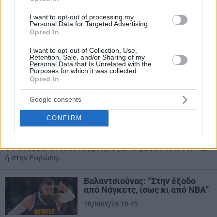
Βαλαντσιούνας για το μέλλον
του: “Θέλω να…”
I want to opt-out of processing my
Personal Data for Targeted Advertising.
01/JUN/26 17:29
Opted In
Ο Γιόνας Βαλαντσιούνας μίλησε
I want to opt-out of Collection, Use,
και... δε μίλησε αυτή τη φορά για το
Retention, Sale, and/or Sharing of my
Personal Data that Is Unrelated with the
μέλλον του.
Purposes for which it was collected.
Opted In
Αποκαλυπτικός Βαλαντσιούνας:
“Συζητήσεις με τρεις
Google consents
ευρωπαϊκές ομάδες, οι
Νάγκετς τον τελευταίο λόγο”
CONFIRM
26/MAY/26 11:43
Ο Γιόνας Βαλαντσιούνας μίλησε για το μέλλον του, στο NBA
ή στην Ευρώπη.
Βαλαντσιούνας: “Στην έξοδο
από Νάγκετς, ίσως κι από NBA”
18/MAY/26 10:45