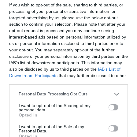
επόμενη ομάδα στην καριέρα του τον περιμένει.
If you wish to opt-out of the sale, sharing to third parties, or
processing of your personal or sensitive information for
targeted advertising by us, please use the below opt-out
Βαλαντσιούνας: Δεσμεύτηκε με
section to confirm your selection. Please note that after your
Ζαλγκίρις και περιμένει το NBA
opt-out request is processed you may continue seeing
23/JUN/26 19:07
interest-based ads based on personal information utilized by
us or personal information disclosed to third parties prior to
Ο Γιόνας Βαλαντσιούνας φέρεται να
your opt-out. You may separately opt-out of the further
αποδέχτηκε την πρόταση που του
disclosure of your personal information by third parties on the
είχε κάνει η Ζαλγκίρις Κάουνας και
IAB’s list of downstream participants. This information may
θα γυρίσει στη...
also be disclosed by us to third parties on the
IAB’s List of
Downstream Participants
that may further disclose it to other
Με Βαλαντσιούνας & Μπουζέλις
third parties.
η Λιθουανία, με Χεζόνια,
Ζούμπατς & Σάριτς η Κροατία
Please note that this website/app uses one or more Google
Personal Data Processing Opt Outs
στο “παράθυρο” Ιουλίου
services and may gather and store information including but
12/JUN/26 14:36
not limited to your visit or usage behaviour. You may click to
I want to opt-out of the Sharing of my
personal data.
grant or deny consent to Google and its third-party tags to
Οι Γιόνας Βαλαντσιούνας & Μάτας Μπουζέλις κι οι Μάριο
Opted In
use your data for below specified purposes in below Google
Χεζόνια, Ίβιτσα Ζούμπατς & Ντάριο Σάριτς ξεχωρίζουν στις
consent section.
κλήσεις της...
I want to opt-out of the Sale of my
Personal Data.
Opted In