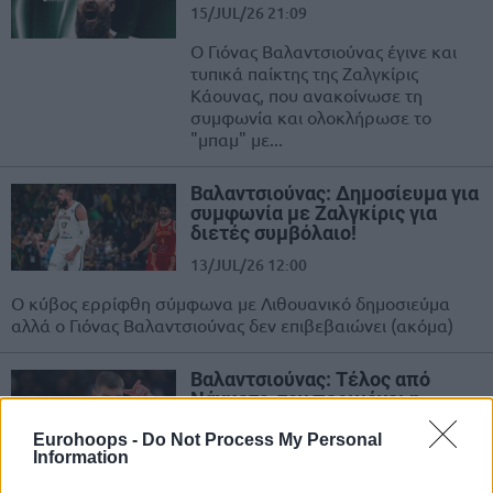
15/JUL/26 21:09
Ο Γιόνας Βαλαντσιούνας έγινε και
τυπικά παίκτης της Ζαλγκίρις
Κάουνας, που ανακοίνωσε τη
συμφωνία και ολοκλήρωσε το
"μπαμ" με...
Βαλαντσιούνας: Δημοσίευμα για
συμφωνία με Ζαλγκίρις για
διετές συμβόλαιο!
13/JUL/26 12:00
Ο κύβος ερρίφθη σύμφωνα με Λιθουανικό δημοσιεύμα
αλλά ο Γιόνας Βαλαντσιούνας δεν επιβεβαιώνει (ακόμα)
Βαλαντσιούνας: Τέλος από
Νάγκετς, τον περιμένει η
Ζαλγκίρις
Eurohoops -
Do Not Process My Personal
08/JUL/26 23:11
Information
Οι Νάγκετς αποδέσμευσαν τον Γιόνας Βαλαντσιούνας κι η