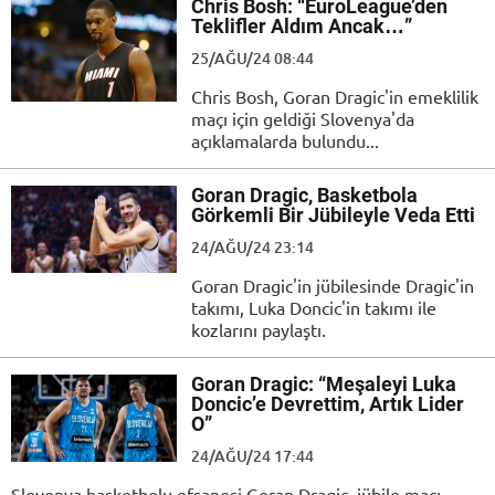
Chris Bosh: “EuroLeague’den
Teklifler Aldım Ancak…”
25/AĞU/24 08:44
Chris Bosh, Goran Dragic'in emeklilik
maçı için geldiği Slovenya'da
açıklamalarda bulundu...
Goran Dragic, Basketbola
Görkemli Bir Jübileyle Veda Etti
24/AĞU/24 23:14
Goran Dragic'in jübilesinde Dragic'in
takımı, Luka Doncic'in takımı ile
kozlarını paylaştı.
Goran Dragic: “Meşaleyi Luka
Doncic’e Devrettim, Artık Lider
O”
24/AĞU/24 17:44
Slovenya basketbolu efsanesi Goran Dragic, jübile maçı