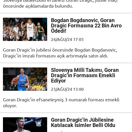
öncesinde açıklamalarda bulundu.
Bogdan Bogdanovic, Goran
Dragic Formasına 22 Bin Avro
Ödedi!
24/AĞU/24 17:05
Goran Dragic'in jubilesi öncesinde Bogdan Bogdanovic,
Dragic'in imzalı formasını açık artırmayla satın aldı.
Slovenya Milli Takımı, Goran
Dragic’in Formasını Emekli
Ediyor
23/AĞU/24 13:00
Goran Dragic'in efsaneleşmiş 3 numaralı forması emekli
oluyor.
Goran Dragic’in Jübilesine
Katılacak İsimler Belli Oldu