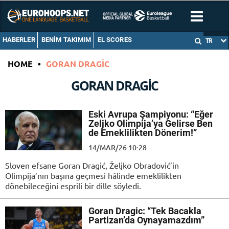
HABERLER
BENIM TAKIMIM
EL SCORES
TR
HOME
•
GORAN DRAGIC
GORAN DRAGIC
Eski Avrupa Şampiyonu: “Eğer
Zeljko Olimpija’ya Gelirse Ben
de Emeklilikten Dönerim!”
14/MAR/26 10:28
Sloven efsane Goran Dragić, Željko Obradović’in
Olimpija’nın başına geçmesi hâlinde emeklilikten
dönebileceğini esprili bir dille söyledi.
Goran Dragic: “Tek Bacakla
Partizan’da Oynayamazdım”