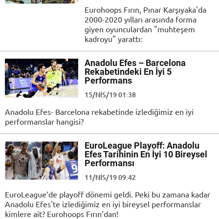
Eurohoops Fırın, Pınar Karşıyaka'da
2000-2020 yılları arasında forma
giyen oyunculardan "muhteşem
kadroyu" yarattı:
Anadolu Efes – Barcelona
Rekabetindeki En İyi 5
Performans
15/NIS/19 01:38
Anadolu Efes- Barcelona rekabetinde izlediğimiz en iyi
performanslar hangisi?
EuroLeague Playoff: Anadolu
Efes Tarihinin En İyi 10 Bireysel
Performansı
11/NIS/19 09:42
EuroLeague’de playoff dönemi geldi. Peki bu zamana kadar
Anadolu Efes'te izlediğimiz en iyi bireysel performanslar
kimlere ait? Eurohoops Fırın’dan!