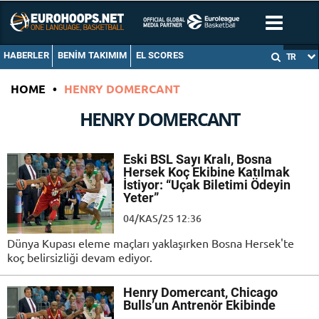
HABERLER
BENIM TAKIMIM
EL SCORES
TR
HOME
•
HENRY DOMERCANT
HENRY DOMERCANT
Eski BSL Sayı Kralı, Bosna
Hersek Koç Ekibine Katılmak
İstiyor: “Uçak Biletimi Ödeyin
Yeter”
04/KAS/25 12:36
Dünya Kupası eleme maçları yaklaşırken Bosna Hersek'te
koç belirsizliği devam ediyor.
Henry Domercant, Chicago
Bulls’un Antrenör Ekibinde