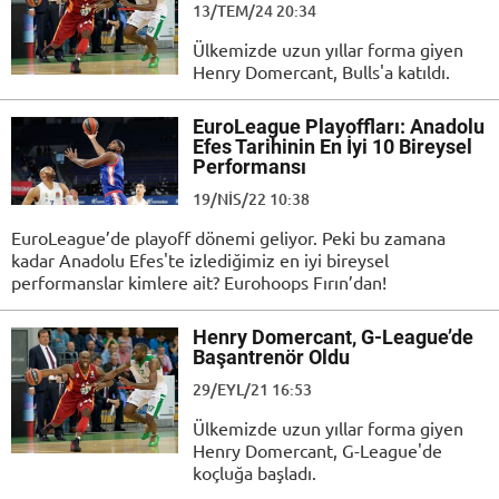
13/TEM/24 20:34
Ülkemizde uzun yıllar forma giyen
Henry Domercant, Bulls'a katıldı.
EuroLeague Playoffları: Anadolu
Efes Tarihinin En İyi 10 Bireysel
Performansı
19/NIS/22 10:38
EuroLeague’de playoff dönemi geliyor. Peki bu zamana
kadar Anadolu Efes'te izlediğimiz en iyi bireysel
performanslar kimlere ait? Eurohoops Fırın’dan!
Henry Domercant, G-League’de
Başantrenör Oldu
29/EYL/21 16:53
Ülkemizde uzun yıllar forma giyen
Henry Domercant, G-League'de
koçluğa başladı.