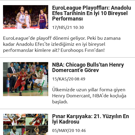
EuroLeague Playoffları: Anadolu
Efes Tarihinin En İyi 10 Bireysel
Performansı
17/NIS/21 10:30
EuroLeague’de playoff dönemi geliyor. Peki bu zamana
kadar Anadolu Efes'te izlediğimiz en iyi bireysel
performanslar kimlere ait? Eurohoops Fırın’dan!
NBA: Chicago Bulls’tan Henry
Domercant’e Görev
15/KAS/20 08:49
Ülkemizde uzun yıllar forma giyen
Henry Domercant, NBA'de koçluğa
başladı.
Pınar Karşıyaka: 21. Yüzyılın En
İyi Kadrosu
05/MAY/20 10:46