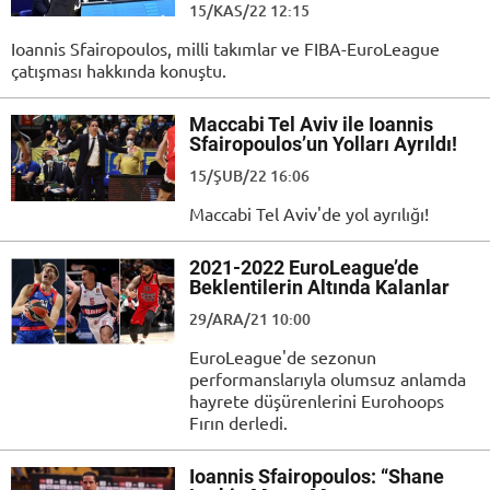
15/KAS/22 12:15
Ioannis Sfairopoulos, milli takımlar ve FIBA-EuroLeague
çatışması hakkında konuştu.
Maccabi Tel Aviv ile Ioannis
Sfairopoulos’un Yolları Ayrıldı!
15/ŞUB/22 16:06
Maccabi Tel Aviv'de yol ayrılığı!
2021-2022 EuroLeague’de
Beklentilerin Altında Kalanlar
29/ARA/21 10:00
EuroLeague'de sezonun
performanslarıyla olumsuz anlamda
hayrete düşürenlerini Eurohoops
Fırın derledi.
Ioannis Sfairopoulos: “Shane