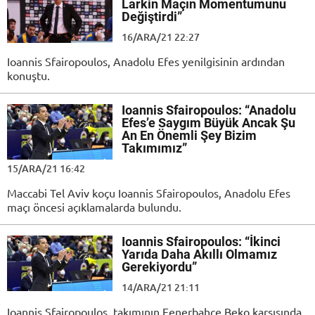
Larkin Maçın Momentumunu
Değiştirdi”
16/ARA/21 22:27
Ioannis Sfairopoulos, Anadolu Efes yenilgisinin ardından
konuştu.
Ioannis Sfairopoulos: “Anadolu
Efes’e Saygım Büyük Ancak Şu
An En Önemli Şey Bizim
Takımımız”
15/ARA/21 16:42
Maccabi Tel Aviv koçu Ioannis Sfairopoulos, Anadolu Efes
maçı öncesi açıklamalarda bulundu.
Ioannis Sfairopoulos: “İkinci
Yarıda Daha Akıllı Olmamız
Gerekiyordu”
14/ARA/21 21:11
Ioannis Sfairopoulos, takımının Fenerbahçe Beko karşısında