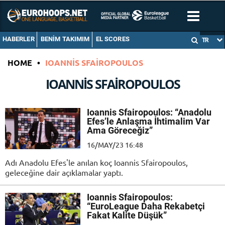
HABERLER
BENIM TAKIMIM
EL SCORES
TR
HOME
•
IOANNIS SFAIROPOULOS
IOANNIS SFAIROPOULOS
Ioannis Sfairopoulos: “Anadolu
Efes’le Anlaşma İhtimalim Var
Ama Göreceğiz”
16/MAY/23 16:48
Adı Anadolu Efes'le anılan koç Ioannis Sfairopoulos,
geleceğine dair açıklamalar yaptı.
Ioannis Sfairopoulos:
“EuroLeague Daha Rekabetçi
Fakat Kalite Düşük”