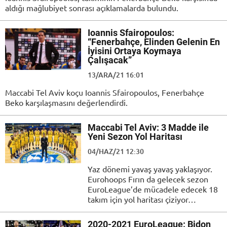
aldığı mağlubiyet sonrası açıklamalarda bulundu.
Ioannis Sfairopoulos:
“Fenerbahçe, Elinden Gelenin En
İyisini Ortaya Koymaya
Çalışacak”
13/ARA/21 16:01
Maccabi Tel Aviv koçu Ioannis Sfairopoulos, Fenerbahçe
Beko karşılaşmasını değerlendirdi.
Maccabi Tel Aviv: 3 Madde ile
Yeni Sezon Yol Haritası
04/HAZ/21 12:30
Yaz dönemi yavaş yavaş yaklaşıyor.
Eurohoops Fırın da gelecek sezon
EuroLeague’de mücadele edecek 18
takım için yol haritası çiziyor…
2020-2021 EuroLeague: Bidon