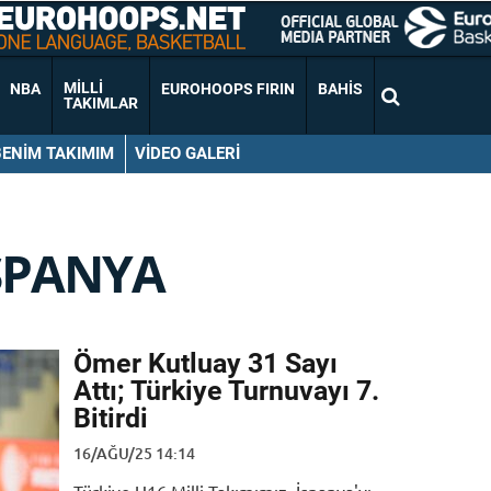
MILLI
NBA
EUROHOOPS FIRIN
BAHIS
TAKIMLAR
BENIM TAKIMIM
VIDEO GALERI
SPANYA
Ömer Kutluay 31 Sayı
Attı; Türkiye Turnuvayı 7.
Bitirdi
16/AĞU/25 14:14