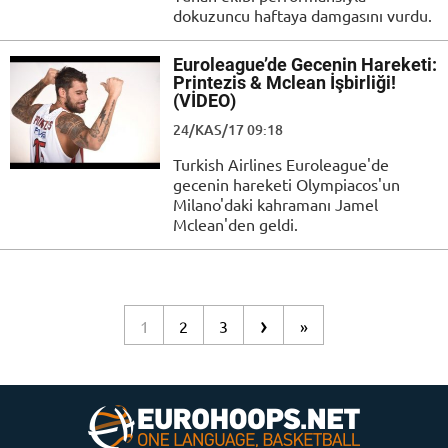
dokuzuncu haftaya damgasını vurdu.
Euroleague’de Gecenin Hareketi:
Printezis & Mclean İşbirliği!
(VİDEO)
24/KAS/17 09:18
Turkish Airlines Euroleague'de
gecenin hareketi Olympiacos'un
Milano'daki kahramanı Jamel
Mclean'den geldi.
›
1
2
3
»