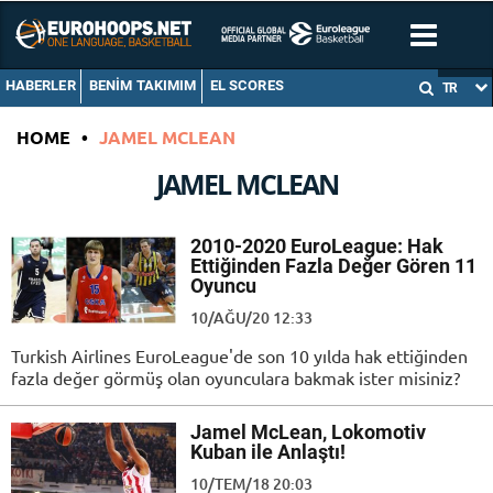
HABERLER
BENIM TAKIMIM
EL SCORES
TR
HOME
•
JAMEL MCLEAN
JAMEL MCLEAN
2010-2020 EuroLeague: Hak
Ettiğinden Fazla Değer Gören 11
Oyuncu
10/AĞU/20 12:33
Turkish Airlines EuroLeague'de son 10 yılda hak ettiğinden
fazla değer görmüş olan oyunculara bakmak ister misiniz?
Jamel McLean, Lokomotiv
Kuban ile Anlaştı!
10/TEM/18 20:03