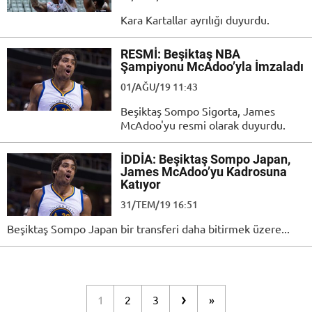
Kara Kartallar ayrılığı duyurdu.
RESMİ: Beşiktaş NBA
Şampiyonu McAdoo’yla İmzaladı
01/AĞU/19 11:43
Beşiktaş Sompo Sigorta, James
McAdoo'yu resmi olarak duyurdu.
İDDİA: Beşiktaş Sompo Japan,
James McAdoo’yu Kadrosuna
Katıyor
31/TEM/19 16:51
Beşiktaş Sompo Japan bir transferi daha bitirmek üzere...
›
1
2
3
»