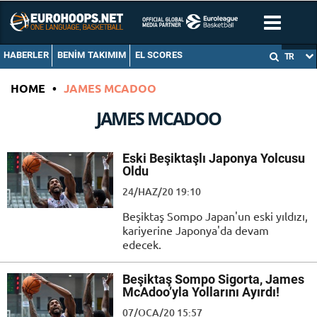
HABERLER
BENIM TAKIMIM
EL SCORES
TR
HOME
•
JAMES MCADOO
JAMES MCADOO
Eski Beşiktaşlı Japonya Yolcusu
Oldu
24/HAZ/20 19:10
Beşiktaş Sompo Japan'un eski yıldızı,
kariyerine Japonya'da devam
edecek.
Beşiktaş Sompo Sigorta, James
McAdoo’yla Yollarını Ayırdı!
07/OCA/20 15:57