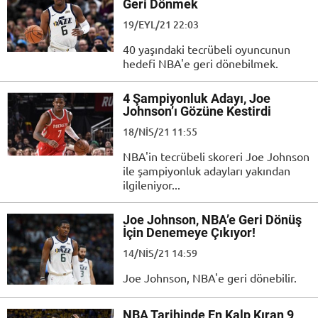
Geri Dönmek
19/EYL/21 22:03
40 yaşındaki tecrübeli oyuncunun
hedefi NBA'e geri dönebilmek.
4 Şampiyonluk Adayı, Joe
Johnson’ı Gözüne Kestirdi
18/NIS/21 11:55
NBA'in tecrübeli skoreri Joe Johnson
ile şampiyonluk adayları yakından
ilgileniyor...
Joe Johnson, NBA’e Geri Dönüş
İçin Denemeye Çıkıyor!
14/NIS/21 14:59
Joe Johnson, NBA'e geri dönebilir.
NBA Tarihinde En Kalp Kıran 9