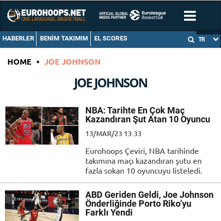
HABERLER
BENIM TAKIMIM
EL SCORES
TR
HOME
•
JOE JOHNSON
JOE JOHNSON
NBA: Tarihte En Çok Maç
Kazandıran Şut Atan 10 Oyuncu
13/MAR/23 13:33
Eurohoops Çeviri, NBA tarihinde
takımına maçı kazandıran şutu en
fazla sokan 10 oyuncuyu listeledi.
ABD Geriden Geldi, Joe Johnson
Önderliğinde Porto Riko’yu
Farklı Yendi