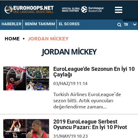
HABERLER
BENIM TAKIMIM
EL SCORES
TR
HOME
•
JORDAN MICKEY
JORDAN MICKEY
EuroLeague’de Sezonun En İyi 10
Çaylağı
03/HAZ/19 11:14
Turkish Airlines EuroLeague'de
sezon bitti. Artık oyuncuları
değerlendirme zamanı...
2019 EuroLeague Serbest
Oyuncu Pazarı: En İyi 10 Pivot
31/MAY/19 10:23