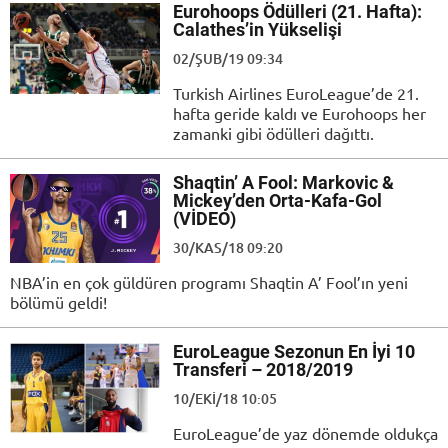
Eurohoops Ödülleri (21. Hafta):
Calathes’in Yükselişi
02/ŞUB/19 09:34
Turkish Airlines EuroLeague’de 21.
hafta geride kaldı ve Eurohoops her
zamanki gibi ödülleri dağıttı.
Shaqtin’ A Fool: Markovic &
Mickey’den Orta-Kafa-Gol
(VİDEO)
30/KAS/18 09:20
NBA’in en çok güldüren programı Shaqtin A’ Fool’ın yeni
bölümü geldi!
EuroLeague Sezonun En İyi 10
Transferi – 2018/2019
10/EKI/18 10:05
EuroLeague’de yaz dönemde oldukça