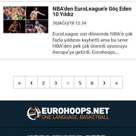
NBA’den EuroLeague’e Göç Eden
10 Yıldız
30/AĞU/18 12:34
EuroLeague son dönemde NBA'e çok
fazla yıldızını kaybetti ama bu sene
NBA'den pek çok önemli oyuncuyu
Avrupa'ya getirdi. Eurohoops...
‹
›
«
2
3
4
5
6
»