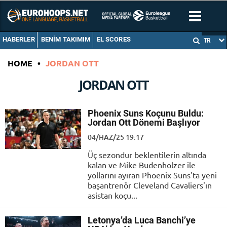
HABERLER
BENIM TAKIMIM
EL SCORES
TR
HOME
•
JORDAN OTT
JORDAN OTT
Phoenix Suns Koçunu Buldu:
Jordan Ott Dönemi Başlıyor
04/HAZ/25 19:17
Üç sezondur beklentilerin altında
kalan ve Mike Budenholzer ile
yollarını ayıran Phoenix Suns'ta yeni
başantrenör Cleveland Cavaliers'ın
asistan koçu...
Letonya’da Luca Banchi’ye