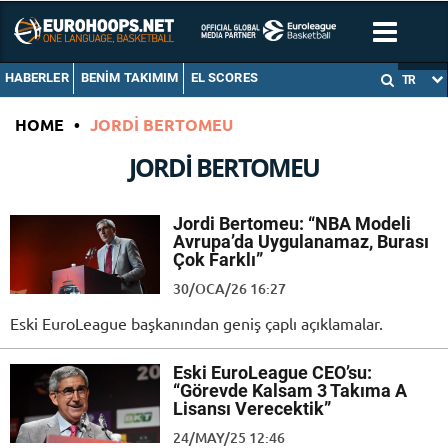
HABERLER
BENIM TAKIMIM
EL SCORES
TR
HOME
•
JORDI BERTOMEU
JORDI BERTOMEU
Jordi Bertomeu: “NBA Modeli
Avrupa’da Uygulanamaz, Burası
Çok Farklı”
30/OCA/26 16:27
Eski EuroLeague başkanından geniş çaplı açıklamalar.
Eski EuroLeague CEO’su:
“Görevde Kalsam 3 Takıma A
Lisansı Verecektik”
24/MAY/25 12:46