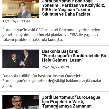
Jordi Bertomeu: Bodiroga
Yönetimi, Partizan ve Kızılyıldız,
FIBA ile Yaşanan Takvim
Sıkıntısı ve Daha Fazlası
17/OCA/23 13:44
EuroLeague'in eski CEO'su Jordi Bertomeu, yerine gelen
yönetim, ayrılmadan önceki planları ve FIBA ile yaşanan
takvim problemi hakkında konuştu.
Baskonia Başkanı:
“EuroLeague’in Sürdürülebilir Bir
Hale Gelmesi Lazım”
25/ARA/22 18:29
Baskonia kulübünün başkanı Josean Querejeta,
EuroLeague'deki yönetim değişikliği hakkında açıklamalar
yaptı.
Jordi Bertomeu: “EuroLeague
İçin Projelerim Vardı,
Tamamlamaya Zamanım