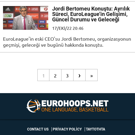
Jordi Bertomeu Konuştu: Ayrılık
Süreci, EuroLeague’in Gelişimi,
Güncel Durumu ve Geleceği
17/EKI/22 20:46
EuroLeague'in eski CEO'su Jordi Bertomeu, organizasyonun
geçmişi, geleceği ve bugünü hakkında konuştu.
›
1
2
3
»
CONTACT US
PRIVACY POLICY
ΤΑΥΤΟΤΗΤΑ