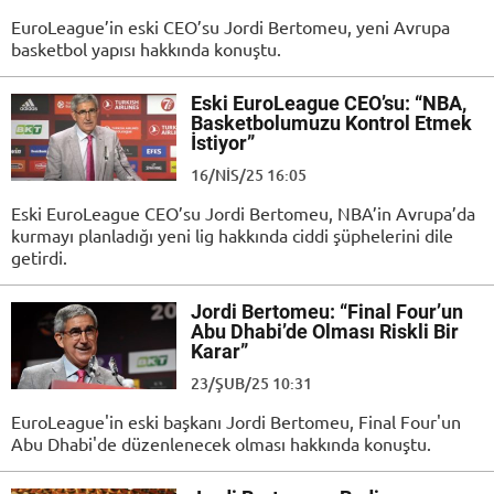
EuroLeague’in eski CEO’su Jordi Bertomeu, yeni Avrupa
basketbol yapısı hakkında konuştu.
Eski EuroLeague CEO’su: “NBA,
Basketbolumuzu Kontrol Etmek
İstiyor”
16/NIS/25 16:05
Eski EuroLeague CEO’su Jordi Bertomeu, NBA’in Avrupa’da
kurmayı planladığı yeni lig hakkında ciddi şüphelerini dile
getirdi.
Jordi Bertomeu: “Final Four’un
Abu Dhabi’de Olması Riskli Bir
Karar”
23/ŞUB/25 10:31
EuroLeague'in eski başkanı Jordi Bertomeu, Final Four'un
Abu Dhabi'de düzenlenecek olması hakkında konuştu.