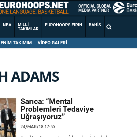
MILLI
NBA
EUROHOOPS FIRIN
BAHIS
TAKIMLAR
BENIM TAKIMIM
VIDEO GALERI
SH ADAMS
Sarıca: “Mental
Problemleri Tedaviye
Uğraşıyoruz”
24/MAR/18 17:55