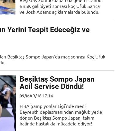
Beşiktaş Sompo Japan'da gelen İstanbul
BBSK galibiyeti sonrası koç Ufuk Sarıca
ve Josh Adams açıklamalarda bulundu.
ın Yerini Tespit Edeceğiz ve
i alan Beşiktaş Sompo Japan'da maç sonrası Koç Ufuk
du.
Beşiktaş Sompo Japan
Acil Servise Döndü!
09/MAR/18 17:14
FIBA Şampiyonlar Ligi'nde medi
Bayreuth deplasmanından mağlubiyetle
dönen Beşiktaş Sompo Japan, takım
halinde hastalıkla mücadele ediyor!