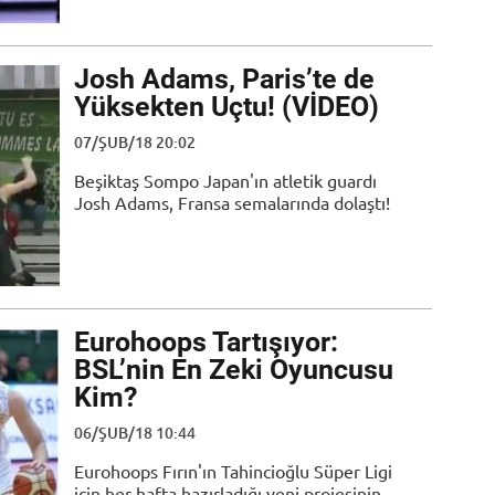
Josh Adams, Paris’te de
Yüksekten Uçtu! (VİDEO)
07/ŞUB/18 20:02
Beşiktaş Sompo Japan'ın atletik guardı
Josh Adams, Fransa semalarında dolaştı!
Eurohoops Tartışıyor:
BSL’nin En Zeki Oyuncusu
Kim?
06/ŞUB/18 10:44
Eurohoops Fırın'ın Tahincioğlu Süper Ligi
için her hafta hazırladığı yeni projesinin