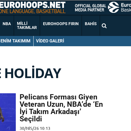
MILLI
NBA
EUROHOOPS FIRIN
BAHIS
TAKIMLAR
BENIM TAKIMIM
VIDEO GALERI
E HOLIDAY
Pelicans Forması Giyen
Veteran Uzun, NBA’de ‘En
İyi Takım Arkadaşı’
Seçildi
30/NIS/26 10:13