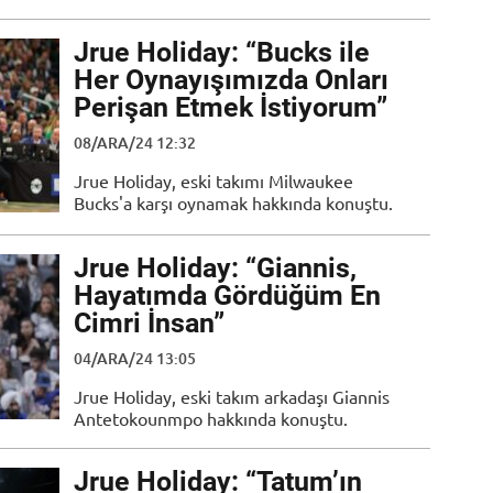
Jrue Holiday: “Bucks ile
Her Oynayışımızda Onları
Perişan Etmek İstiyorum”
08/ARA/24 12:32
Jrue Holiday, eski takımı Milwaukee
Bucks'a karşı oynamak hakkında konuştu.
Jrue Holiday: “Giannis,
Hayatımda Gördüğüm En
Cimri İnsan”
04/ARA/24 13:05
Jrue Holiday, eski takım arkadaşı Giannis
Antetokounmpo hakkında konuştu.
Jrue Holiday: “Tatum’ın