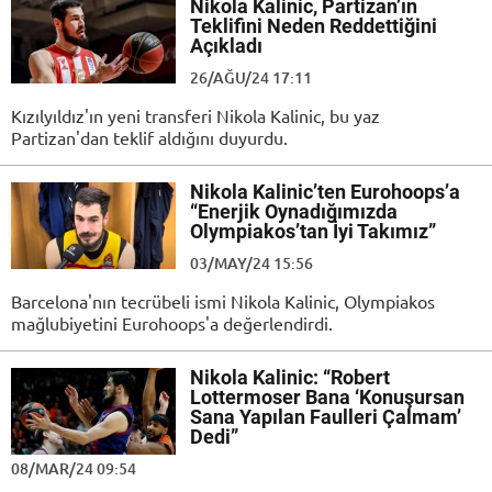
Nikola Kalinic, Partizan’ın
Teklifini Neden Reddettiğini
Açıkladı
26/AĞU/24 17:11
Kızılyıldız'ın yeni transferi Nikola Kalinic, bu yaz
Partizan'dan teklif aldığını duyurdu.
Nikola Kalinic’ten Eurohoops’a
“Enerjik Oynadığımızda
Olympiakos’tan İyi Takımız”
03/MAY/24 15:56
Barcelona'nın tecrübeli ismi Nikola Kalinic, Olympiakos
mağlubiyetini Eurohoops'a değerlendirdi.
Nikola Kalinic: “Robert
Lottermoser Bana ‘Konuşursan
Sana Yapılan Faulleri Çalmam’
Dedi”
08/MAR/24 09:54