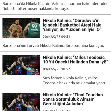
Barcelona'da Nikola Kalinic, Valencia maçının hakemlerinden
Robert Lottermoser hakkında konuştu.
Nikola Kalinic: “Obradovic’in
İçindeki Basketbol Ateşi Hala
Yanıyor, Bu Yüzden En İyisi O”
20/KAS/23 09:51
Barcelona'nın forveti Nikola Kalinic, Sırp basınına konuştu.
Nikola Kalinic: “Milos Teodosic,
10 Yıl Önceki Halinden Daha İyi!”
09/KAS/23 18:57
Sırp forvet Nikola Kalinic, Milos
Teodosic hakkında açıklamalar yaptı.
Nikola Kalinic: “Final Four’dan
Sonra Sorumluluk Almam
Gerektiğini Anladım”
19/HAZ/23 16:13