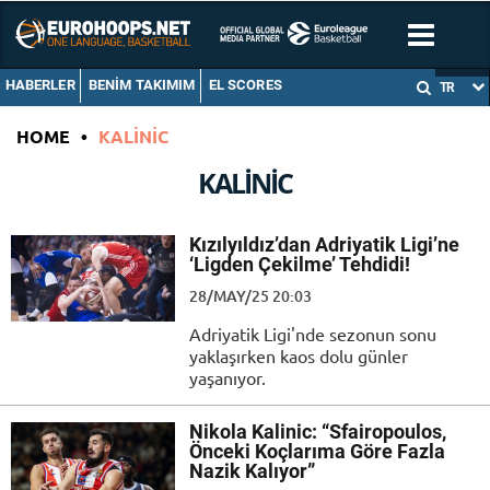
HABERLER
BENIM TAKIMIM
EL SCORES
TR
HOME
•
KALINIC
KALINIC
Kızılyıldız’dan Adriyatik Ligi’ne
‘Ligden Çekilme’ Tehdidi!
28/MAY/25 20:03
Adriyatik Ligi'nde sezonun sonu
yaklaşırken kaos dolu günler
yaşanıyor.
Nikola Kalinic: “Sfairopoulos,
Önceki Koçlarıma Göre Fazla
Nazik Kalıyor”