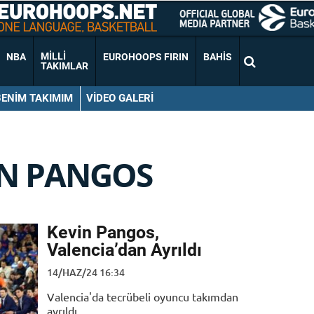
MILLI
NBA
EUROHOOPS FIRIN
BAHIS
TAKIMLAR
BENIM TAKIMIM
VIDEO GALERI
IN PANGOS
Kevin Pangos,
Valencia’dan Ayrıldı
14/HAZ/24 16:34
Valencia'da tecrübeli oyuncu takımdan
ayrıldı.