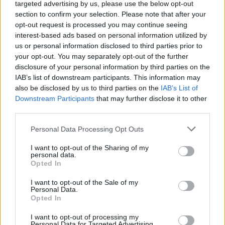
targeted advertising by us, please use the below opt-out
Ευρωλίγκα να έχει ολοκληρωθεί το
section to confirm your selection. Please note that after your
Eurohoops παρουσιάζει 10
opt-out request is processed you may continue seeing
κορυφαίους "ελεύθερους" παίκτες
interest-based ads based on personal information utilized by
που αναζητούν το...
us or personal information disclosed to third parties prior to
your opt-out. You may separately opt-out of the further
Κόρι Τζόσεφ: Δείπνο στην
disclosure of your personal information by third parties on the
Αθήνα με το φιλαράκι του…
IAB’s list of downstream participants. This information may
Καουάι Λέοναρντ
also be disclosed by us to third parties on the
IAB’s List of
08/JUN/26 09:01
Downstream Participants
that may further disclose it to other
third parties.
Ο Κόρι Τζόσεφ υποδέχτηκε στην Αθήνα το φιλαράκι του...
Καουάι Λέοναρντ!
Please note that this website/app uses one or more Google
Personal Data Processing Opt Outs
services and may gather and store information including but
Τζόσεφ για Παναθηναϊκό: “Ήταν
not limited to your visit or usage behaviour. You may click to
I want to opt-out of the Sharing of my
personal data.
καλύτερη ομάδα, με 58 πόντους
grant or deny consent to Google and its third-party tags to
Opted In
είναι δύσκολο να κερδίσεις”
use your data for below specified purposes in below Google
05/JUN/26 23:01
consent section.
I want to opt-out of the Sale of my
Personal Data.
Ο Κόρι Τζόσεφ μίλησε για το τι πήγε λάθος και ο
Opted In
Ολυμπιακός δεν μπόρεσε να φύγει με τη νίκη...
I want to opt-out of processing my
Personal Data for Targeted Advertising.