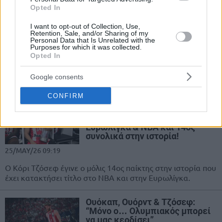
Ολυμπιακός: Τα T-shirts των
Opted In
Τζόσεφ & Φουρνιέ που δεν
προσέξατε κι όσα δεν έδειξε η
I want to opt-out of Collection, Use,
TV από τη νίκη-φιέστα (video)
Retention, Sale, and/or Sharing of my
Personal Data that Is Unrelated with the
Purposes for which it was collected.
29/MAY/26 17:00
Opted In
Η "ερυθρόλευκη" ματιά στο 1-0 (94-77) του Ολυμπιακού
επί της ΑΕΚ στο ΣΕΦ για την ημιτελική φάση της
Google consents
Stoiximan...
CONFIRM
Τζόσεφ: Δεύτερος
“ερυθρόλευκος” με τίτλο σε
Ευρωλίγκα & NBA και 14ος
συνολικά στην ιστορία!
25/MAY/26 09:19
Ο Κόρι Τζόσεφ έγινε ο μόλις 14ος παίκτης στην ιστορία που
έχει κατακτήσει τίτλο στο NBA και στην Ευρωλίγκα.
Ουόκαπ, Ουόρντ & Τζόσεφ:
“Μόνο ο… Ολυμπιακός μπορεί
να μας κερδίσει”