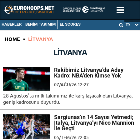
HABERLER
BENIM TAKIMIM
EL SCORES
TR
HOME
•
LITVANYA
LITVANYA
Rakibimiz Litvanya’da Aday
Kadro: NBA’den Kimse Yok
07/AĞU/26 12:27
28 Ağustos'ta milli takımımız ile karşılaşacak olan Litvanya,
geniş kadrosunu duyurdu.
Sargiunas’ın 14 Sayısı Yetmedi;
İtalya, Litvanya’yı Nico Mannion
İle Geçti
05/TEM/26 22:05