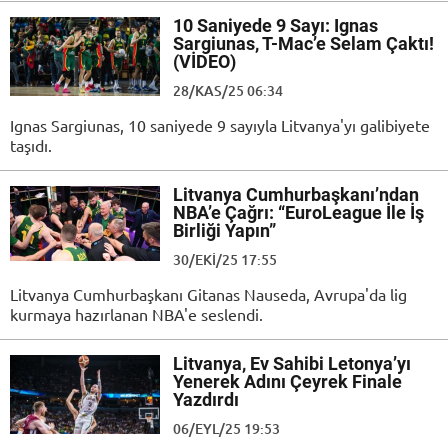
10 Saniyede 9 Sayı: Ignas
Sargiunas, T-Mac’e Selam Çaktı!
(VİDEO)
28/KAS/25 06:34
Ignas Sargiunas, 10 saniyede 9 sayıyla Litvanya'yı galibiyete
taşıdı.
Litvanya Cumhurbaşkanı’ndan
NBA’e Çağrı: “EuroLeague İle İş
Birliği Yapın”
30/EKI/25 17:55
Litvanya Cumhurbaşkanı Gitanas Nauseda, Avrupa'da lig
kurmaya hazırlanan NBA'e seslendi.
Litvanya, Ev Sahibi Letonya’yı
Yenerek Adını Çeyrek Finale
Yazdırdı
06/EYL/25 19:53