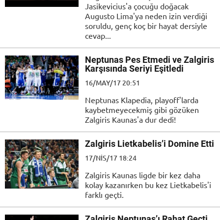
Jasikevicius'a çocuğu doğacak
Augusto Lima'ya neden izin verdiği
soruldu, genç koç bir hayat dersiyle
cevap...
Neptunas Pes Etmedi ve Zalgiris
Karşısında Seriyi Eşitledi
16/MAY/17 20:51
Neptunas Klapedia, playoff'larda
kaybetmeyecekmiş gibi gözüken
Zalgiris Kaunas'a dur dedi!
Zalgiris Lietkabelis’i Domine Etti
17/NIS/17 18:24
Zalgiris Kaunas ligde bir kez daha
kolay kazanırken bu kez Lietkabelis'i
farklı geçti.
Zalgiris Neptunas’ı Rahat Geçti