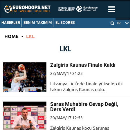
HABERLER
BENIM TAKIMIM
EL SCORES
TR
HOME
•
LKL
LKL
Zalgiris Kaunas Finale Kaldı
22/MAY/17 21:23
Litvanya Ligi'nde finale yükselen ilk
takım Zalgiris Kaunas oldu.
Saras Muhabire Cevap Değil,
Ders Verdi
20/MAY/17 12:53
Zalgiris Kaunas koçu Sarunas