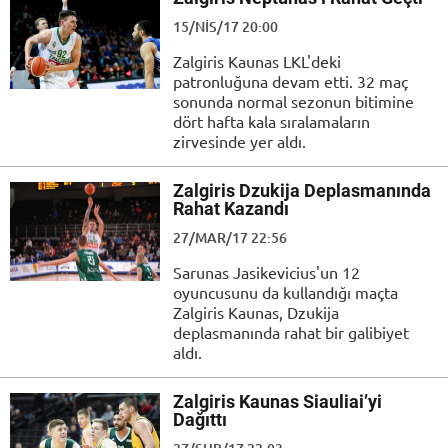
15/NIS/17 20:00
Zalgiris Kaunas LKL'deki
patronluğuna devam etti. 32 maç
sonunda normal sezonun bitimine
dört hafta kala sıralamaların
zirvesinde yer aldı.
Zalgiris Dzukija Deplasmanında
Rahat Kazandı
27/MAR/17 22:56
Sarunas Jasikevicius'un 12
oyuncusunu da kullandığı maçta
Zalgiris Kaunas, Dzukija
deplasmanında rahat bir galibiyet
aldı.
Zalgiris Kaunas Siauliai’yi
Dağıttı