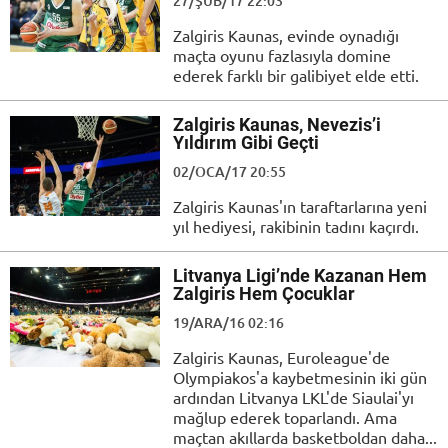
27/ŞUB/17 22:03
Zalgiris Kaunas, evinde oynadığı
maçta oyunu fazlasıyla domine
ederek farklı bir galibiyet elde etti.
Zalgiris Kaunas, Nevezis’i
Yıldırım Gibi Geçti
02/OCA/17 20:55
Zalgiris Kaunas'ın taraftarlarına yeni
yıl hediyesi, rakibinin tadını kaçırdı.
Litvanya Ligi’nde Kazanan Hem
Zalgiris Hem Çocuklar
19/ARA/16 02:16
Zalgiris Kaunas, Euroleague'de
Olympiakos'a kaybetmesinin iki gün
ardından Litvanya LKL'de Siaulai'yı
mağlup ederek toparlandı. Ama
maçtan akıllarda basketboldan daha...