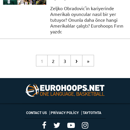
Zeljko Obradovic'in kariyerinde
Amerikalı oyuncular nasıl bir yer
tutuyor? Onunla daha önce hangi
Amerikalılar çalıştı? Eurohoops Fırın
yazdı:
›
1
2
3
»
CONTACT US
PRIVACY POLICY
ΤΑΥΤΟΤΗΤΑ