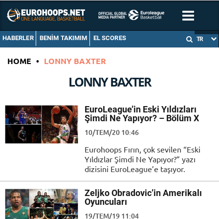
HABERLER
BENIM TAKIMIM
EL SCORES
TR
HOME
•
LONNY BAXTER
LONNY BAXTER
EuroLeague’in Eski Yıldızları
Şimdi Ne Yapıyor? – Bölüm X
10/TEM/20 10:46
Eurohoops Fırın, çok sevilen “Eski
Yıldızlar Şimdi Ne Yapıyor?” yazı
dizisini EuroLeague’e taşıyor.
Zeljko Obradovic’in Amerikalı
Oyuncuları
19/TEM/19 11:04